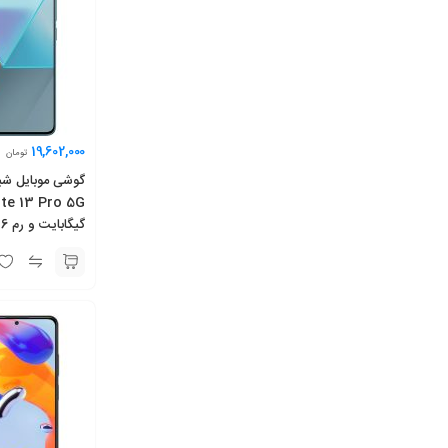
19,602,000
تومان
رام گلوبال