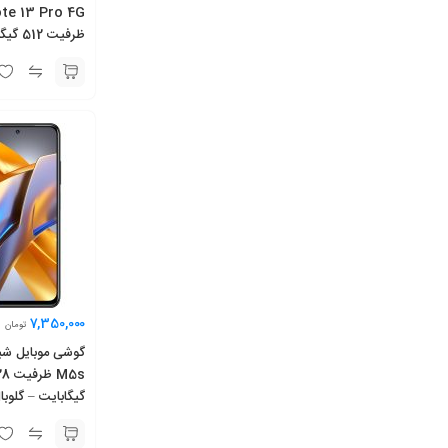
گیگابایت
7,350,000
تومان
گیگابایت – گلوبا