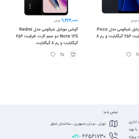
9,424,000
تومان
تومان
گوشی موبایل شیائومی مدل Poco
گوشی موبایل شیائومی مدل Redmi
C65 ظرفیت 256 گیگابایت و رم 8
Note 12S دو سیم کارت ظرفیت 256
گیگابایت و رم 8 گیگابایت
تماس با ما
 اداری
تهران ، میدان جمهوری ، ساختمان شفق
ا بهره
021-
66561730
 پروژه