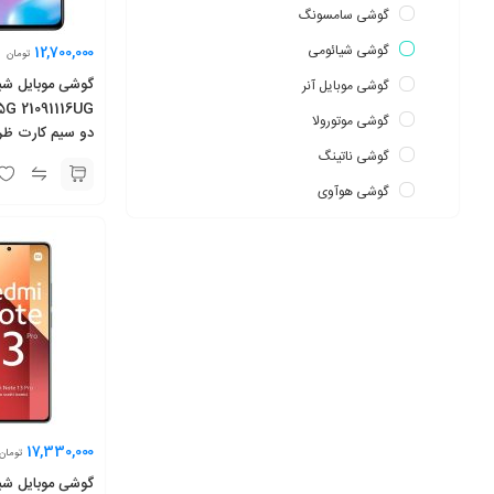
گوشی سامسونگ
گوشی شیائومی
12,700,000
تومان
گوشی موبایل آنر
5G 21091116UG
گوشی موتورولا
گوشی ناتینگ
رم 8 گیگابایت
گوشی هوآوی
17,330,000
تومان