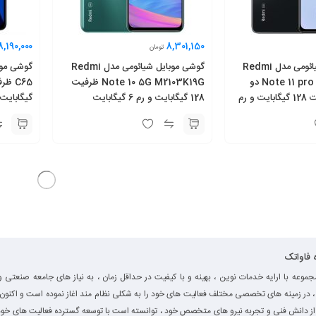
8,190,000
8,301,150
تومان
گوشی موبایل شیائومی مدل Redmi
گوشی موبایل شیائومی مدل Redmi
Note 11 pro 5G 2201116SG دو
Note 10 5G M2103K19G ظرفیت
سیم‌ کارت ظرفیت 128 گیگابایت و رم
128 گیگابایت و رم 6 گیگابایت
گیگابایت
ه فاواتک
جموعه با ارایه خدمات نوین ، بهینه و با کیفیت در حداقل زمان ، به نیاز های جامعه صنعتی و
، در زمینه های تخصصی مختلف فعالیت های خود را به شکلی نظام مند اغاز نموده است و اکنون ب
از دانش فنی و تجربه نیرو های متخصص خود ، توانسته است با توسعه گسترده فعالیت های خود