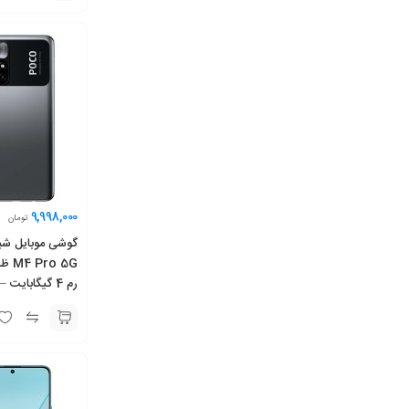
9,998,000
تومان
رم 4 گیگابایت – گلوبال