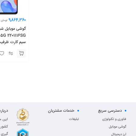
9,864,360
تومان
6 گیگابایت
دسترسی سریع
خدمات مشتریان
دربار
این م
فناوری و تکنولوژی
تبلیغات
کشور 
گوشی موبایل
گیری 
ارز دیجیتال