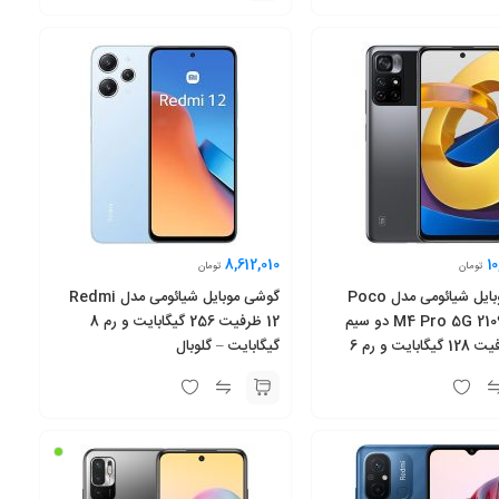
8,612,010
1
تومان
تومان
گوشی موبایل شیائومی مدل Poco
گوشی موبایل شیائومی مدل Redmi
M4 Pro 5G 21091116AG دو سیم‌
12 ظرفیت 256 گیگابایت و رم 8
کارت ظرفیت 128 گیگابایت و رم 6
گیگابایت – گلوبال