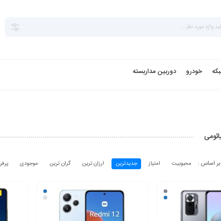
بکه
خودرو
دوربین مداربسته
ئومی
محبوبیت
امتیاز
جدیدترین
ارزان ترین
گران ترین
موجودی
پرفر