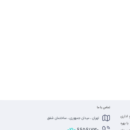
تماس با ما
 اداری
تهران ، میدان جمهوری ، ساختمان شفق
ا بهره
021-
66561730