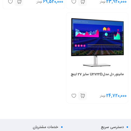
69,520,000
23,920,000
تومان
تومان
مانیتور دل مدلU2722D سایز 27 اینچ
24,720,000
تومان
دسترسی سریع
خدمات مشتریان