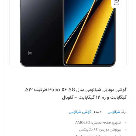
گوشی موبایل شیائومی مدل Poco X6 5G ظرفیت 512
گیگابایت و رم 12 گیگابایت – گلوبال
برند
شیائومی
دسته :
گوشی شیائومی
فناوری صفحه‌ نمایش:
AMOLED
رزولوشن دوربین:
64 مگاپیکسل