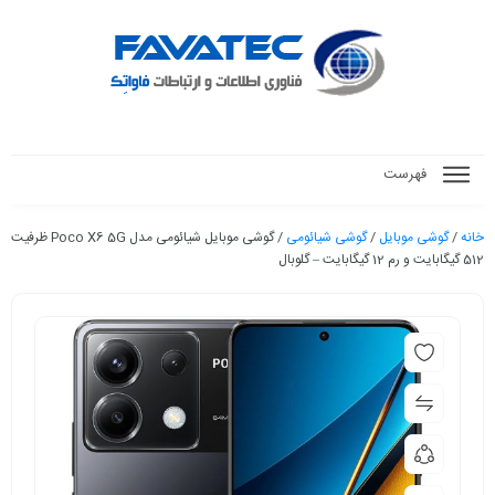
فهرست
خانه
/
گوشی موبایل
/
گوشی شیائومی
/ گوشی موبایل شیائومی مدل Poco X6 5G ظرفیت
512 گیگابایت و رم 12 گیگابایت – گلوبال