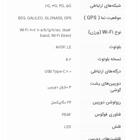
شبکه‌های ارتباطی
2G, 3G, 4G, 5G
موقعیت نما ( GPS )
BDS, GALILEO, GLONASS, GPS
Wi-Fi 802.11 a/b/g/n/ac, dual-
نوع Wi-Fi (ورژن)
band, Wi-Fi Direct
بلوتوث
A2DP, LE
نسخه بلوتوث
5.2
درگاه‌های ارتباطی
USB Type-C 2.0
دوربین‌های پشت
3 ماژول دوربین
گوشی
رزولوشن دوربین
64 مگاپیکسل
فناوری فوکوس
PDAF
فلش
LED
قابلیت‌های دوربین