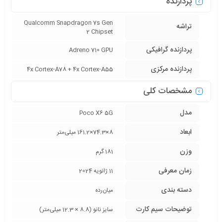
پردازنده
Qualcomm Snapdragon 7s Gen
تراشه
2 Chipset
پردازنده‌ گرافیکی
Adreno 710 GPU
پردازنده‌ مرکزی
4x Cortex-A78 + 4x Cortex-A55
مشخصات کلی
مدل
Poco X6 5G
ابعاد
8×74.3×161.2 میلی‌متر
وزن
181 گرم
زمان معرفی
11 ژانویه 2024
دسته ‌بندی
‌میان‌رده
توضیحات سیم کارت
سایز نانو (8.8 × 12.3 میلی‌متر)