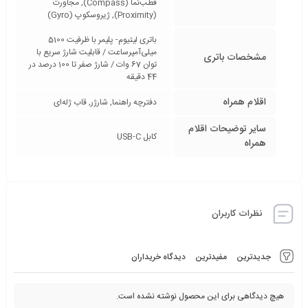
قطب‌نما (Compass), مجاورت
(Proximity), ژیروسکوپ (Gyro)
باتری لیتیوم‌- پلیمر با ظرفیت 5100
میلی‌آمپرساعت / قابلیت شارژ سریع با
مشخصات باتری
توان 67 وات / شارژ صفر تا 100 درصد در
44 دقیقه
اقلام همراه
دفترچه‌ راهنما, شارژر, قاب ژله‌ای
سایر توضیحات اقلام
کابل USB-C
همراه
نظرات کاربران
جدیدترین
مفیدترین
دیدگاه خریداران
هیچ دیدگاهی برای این محصول نوشته نشده است.