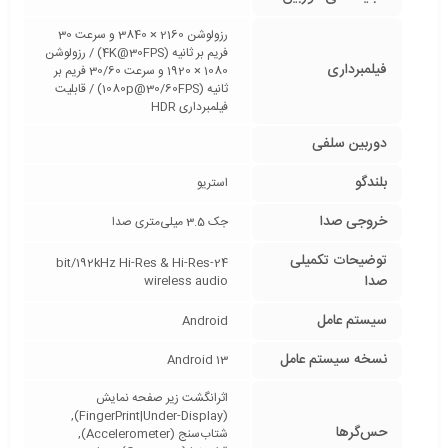
رزولوشن 2160 × 3840 و سرعت 30
فریم بر ثانیه (4K@30FPS) / رزولوشن
فیلمبرداری
1080 × 1920 و سرعت 30/60 فریم بر
ثانیه (1080p@30/60FPS) / قابلیت
فیلمبرداری HDR
دوربین سلفی
بلندگو
استریو
خروجی صدا
جک 3.5 میلی‌متری صدا
توضیحات تکمیلی
24-bit/192kHz Hi-Res & Hi-Res
صدا
wireless audio
سیستم عامل
Android
نسخه سیستم عامل
Android 13
اثرانگشت زیر صفحه نمایش
(FingerPrint|Under-Display),
حس‌گرها
شتاب‌سنج (Accelerometer),