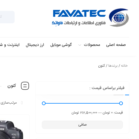
صفحه اصلی
محصولات
گوشی موبایل
ارز دیجیتال
اینترنت و ش
خانه
/
برندها
/ کنون
کنون
فیلتر براساس قیمت :
قيمت:
—
0 تومان
212,500,000 تومان
صافی