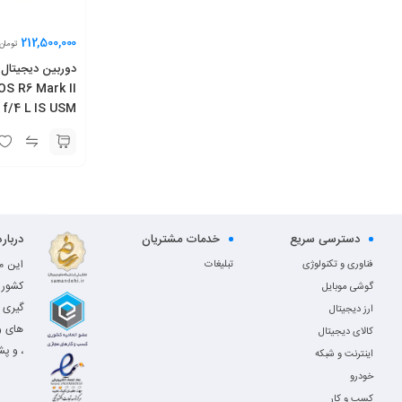
212,500,000
تومان
دوربین دیجیتال 
f/4 L IS USM
دسترسی سریع
خدمات مشتریان
دربار
این م
فناوری و تکنولوژی
تبلیغات
کشور 
گوشی موبایل
گیری 
ارز دیجیتال
های و
کالای دیجیتال
، و پش
اینترنت و شبکه
خودرو
کسب و کار