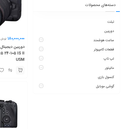
دسته‌های محصولات
تبلت
دوربین
180,000,000
تومان
ساعت هوشمند
قطعات کامپیوتر
 24-105 IS II
لپ تاپ
USM
مانیتور
کنسول بازی
گوشی موبایل