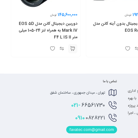
145,600,000
192
تومان
تومان
یجیتال بدون آینه کانن مدل
دوربین دیجیتال کانن مدل EOS 5D
EOS R
Mark IV به همراه لنز 24-105 میلی
متر F4 L IS II
تماس با ما
 اداری
تهران ، میدان جمهوری ، ساختمان شفق
ا بهره
021-
66561730
 پروژه
، اجرا
0910
0828221
favatec.com@gmail.com