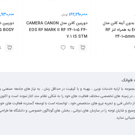
,930,000
162,290,000
تومان
بدون آینه کانن مدل
دوربین کانن مدل CAMERA CANON
دوربین د
EOS R6 Mark II به همراه لنز RF
EOS R6 MARK II RF 24-105 F4-
5 BODY
7.1 IS STM
24-105mm 
ه فاواتک
جموعه با ارایه خدمات نوین ، بهینه و با کیفیت در حداقل زمان ، به نیاز های جامعه صنعتی و
، در زمینه های تخصصی مختلف فعالیت های خود را به شکلی نظام مند اغاز نموده است و اکنون ب
از دانش فنی و تجربه نیرو های متخصص خود ، توانسته است با توسعه گسترده فعالیت های خود
سیع و شایان توجه را در سازمان های دولتی ، بخش های گوناگون خصوصی و دانشگاه ها طراحی 
تیبانی نماید .