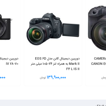
بین دیجیتال کانن مدل CAMERA
دوربین دیجیتال کانن مدل EOS 6D
CANON EO
Mark II به همراه لنز 24-105 میلی متر
IV 28-70
F4 L IS II
000
139,900,000
مان
تومان
انتخاب گزینه
انتخاب گ