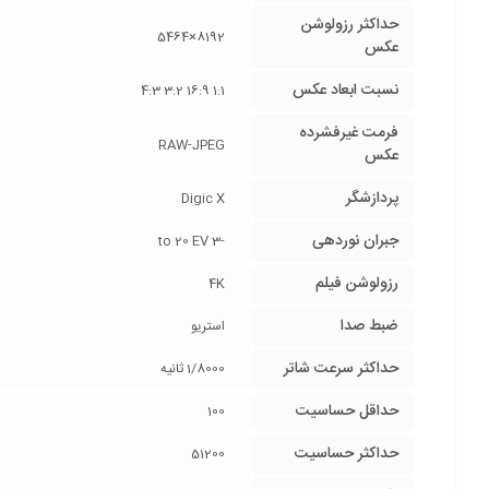
حداکثر رزولوشن
8192×5464
عکس
نسبت ابعاد عکس
1:1 16:9 3:2 4:3
فرمت غیرفشرده
RAW-JPEG
عکس
پردازشگر
Digic X
جبران نوردهی
-3 to 20 EV
رزولوشن فیلم
4K
ضبط صدا
استریو
حداکثر سرعت شاتر
1/8000 ثانیه
حداقل حساسیت
100
حداکثر حساسیت
51200