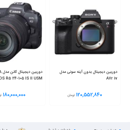
دوربین دیجیتال بدون آینه سونی مدل
دور
S R5 24-105 IS II USM
A7r iv
180,000,000
120,552,840
تومان
تو
انتخاب گزینه
افزودن به سبد