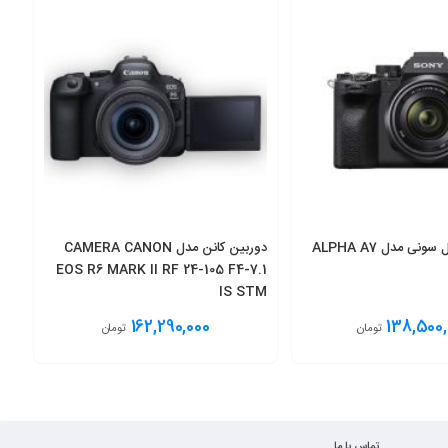
دوربین دیجیتال سونی مدل ALPHA A7
دوربین کانن مدل CAMERA CANON
EOS R6 MARK II RF 24-105 F4-7.1
IS STM
162,290,000
138,500,
تومان
تومان
زینه
انتخاب گزینه
تماس با ما