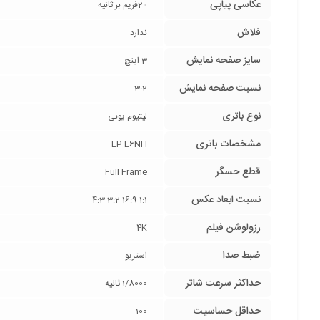
عکاسی پیاپی
20فریم بر ثانیه
فلاش
ندارد
سایز صفحه نمایش
3 اینچ
نسبت صفحه نمایش
3:2
نوع باتری
لیتیوم یونی
مشخصات باتری
LP-E6NH
قطع حسگر
Full Frame
نسبت ابعاد عکس
1:1 16:9 3:2 4:3
رزولوشن فیلم
4K
ضبط صدا
استریو
حداکثر سرعت شاتر
1/8000 ثانیه
حداقل حساسیت
100