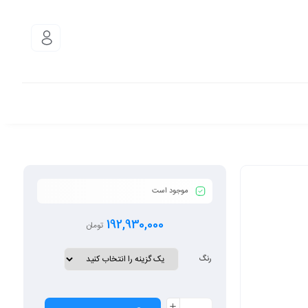
موجود است
192,930,000
تومان
رنگ