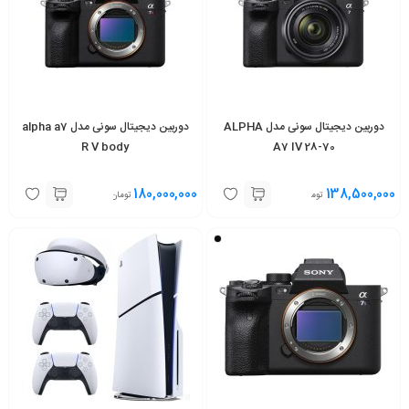
دوربین دیجیتال سونی مدل ALPHA
دوربین دیجیتال سونی مدل alpha a7
R V body
A7 IV 28-70
180,000,000
138,500,000
تومان
تومان