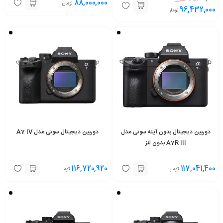
88,000,000
تومان
96,432,000
تومان
دوربین دیجیتال بدون آینه سونی مدل
دوربین دیجیتال سونی مدل A7 IV
A7R III بدون لنز
116,720,920
117,041,400
تومان
تومان