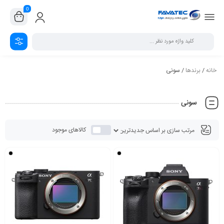
0
خانه
/
برندها
/ سونی
سونی
کالاهای موجود