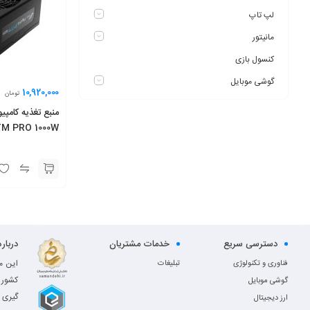
لپ تاپ
مانیتور
کنسول بازی
گوشی موبایل
10,920,000
تومان
منبع تغذیه کامپ
M PRO 1000W
دسترسی سریع
خدمات مشتریان
دربار
این م
فناوری و تکنولوژی
تبلیغات
کشور 
گوشی موبایل
گیری 
ارز دیجیتال