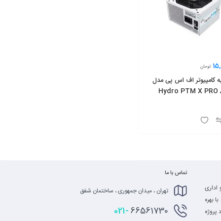
15
تومان
ه کامپیوتر اف اس پی مدل
Hydro PTM X PRO 
تماس با ما
 اداری
تهران ، میدان جمهوری ، ساختمان شفق
ا بهره
021-
66561730
 پروژه