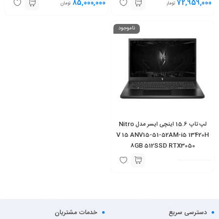
85,000,000
72,959,000
تومان
تومان
ناموجود
لپ تاپ 15.6 اینچی ایسر مدل Nitro
V 15 ANV15-51-52AM-i5 13420H
8GB 512SSD RTX3050
دسترسی سریع
خدمات مشتریان