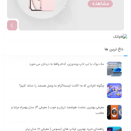
داغ ترین ها
مک بوک یا لپ تاپ ویندوزی، کدام واقعا به دردتان می خورد
چگونه افرادی که به اکانت اینستاگرام ما وصل هستند را حذف کنیم؟
معرفی بهترین ساعت هوشمند ارزان و خوب | معرفی 14 مدل بهمراه مزایا و
معایب
راهنمای خرید بهترین لپتاپ های ایسوس | معرفی 12 مدل برتر