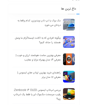
داغ ترین ها
مک بوک یا لپ تاپ ویندوزی، کدام واقعا به
دردتان می خورد
چگونه افرادی که به اکانت اینستاگرام ما وصل
هستند را حذف کنیم؟
معرفی بهترین ساعت هوشمند ارزان و خوب |
معرفی 14 مدل بهمراه مزایا و معایب
راهنمای خرید بهترین لپتاپ های ایسوس |
معرفی 12 مدل برتر
بررسی لپ‌تاپ ایسوس Zenbook 14 OLED:
رقیب سرسخت مک‌بوک ایر یا فقط یک لپ‌تاپ
زیبا؟