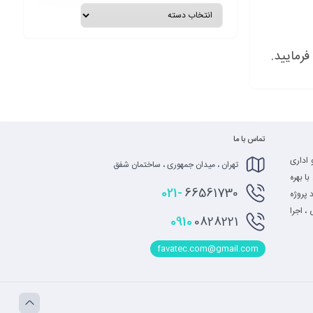
رمایید.
تماس با ما
 اداری
تهران ، میدان جمهوری ، ساختمان شفق
ا بهره
021-
66561730
 پروژه
، اجرا
0910
0828221
favatec.com@gmail.com