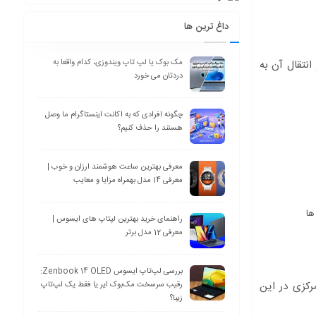
داغ ترین ها
انتقال آن به
مک بوک یا لپ تاپ ویندوزی، کدام واقعا به
دردتان می خورد
چگونه افرادی که به اکانت اینستاگرام ما وصل
هستند را حذف کنیم؟
معرفی بهترین ساعت هوشمند ارزان و خوب |
معرفی 14 مدل بهمراه مزایا و معایب
ها
راهنمای خرید بهترین لپتاپ های ایسوس |
معرفی 12 مدل برتر
بررسی لپ‌تاپ ایسوس Zenbook 14 OLED:
مرکزی در این
رقیب سرسخت مک‌بوک ایر یا فقط یک لپ‌تاپ
زیبا؟