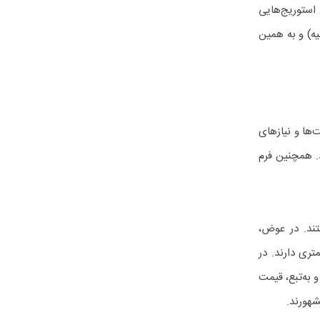
غ استوریج‌هایی
SATA سرعت کمتری دارند (6 مگابایت بر ثانیه) و به همین
اساس اولویت‌ها و نیازهای
HDD، S یا هیبریدی (ترکیب SSD و HDD) تهیه کنید. همچنین فرم
ر هستند. در عوض،
کمتری دارند. در
 ظرفیت بیشتر، سرعت کمتر و به‌تبع، قیمت