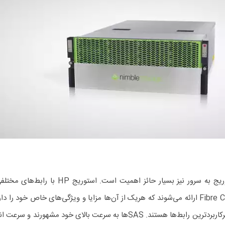
SATA، iSCSI و Fibre Channel ارائه می‌شوند که هریک از آن‌ها مزایا و ویژگی‌های خاص خود را
گزینه‌ها، SAS و SATA پرکاربردترین رابط‌ها هستند. SASها به سرعت بالای خود مشهورن