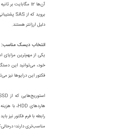
آن‌ها 12 مگابایت ب
دلیل ارزانتر هستند.
انتخاب دیسک مناسب: SSD یا HDD؟
فکتور این درایوها نیز می‌تواند LFF (3.5 اینچ) یا SFF (2.5 اینچ) یا ترکیبی ا
هاردهای HDD
مناسب‌تری دارند؛ درحالی‌که، که هاردهای SFF به ظرفیت کم، سرعت و