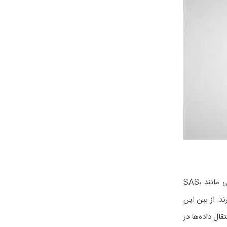
انتخاب روش اتصال استوریج به سرور نیز بسیار حائز اهمیت است. استوریج HP با رابط‌های مختلفی مانند SAS،
 دارند. از بین این
د و سرعت انتقال داده‌ها در