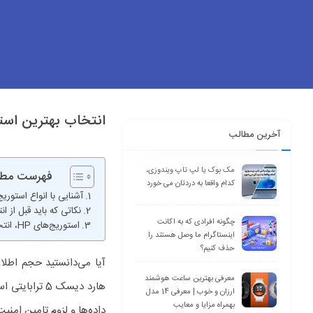
انتخاب بهترین استوریج HP برای نی
آخرین مطالب
مک بوک یا لپ تاپ ویندوزی،
فهرست مطا
کدام واقعا به دردتان می خورد
آشنایی با انواع استوریج‌
نکاتی که باید قبل از انتخا
چگونه افرادی که به اکانت
استوریج‌های HP، انتخاب شماره یک کسب‌وکارهای هوشمند!
اینستاگرام ما وصل هستند را
حذف کنیم؟
معرفی بهترین ساعت هوشمند
ارزان و خوب | معرفی 14 مدل
بهمراه مزایا و معایب
داده‌ها و لزوم تامین امن