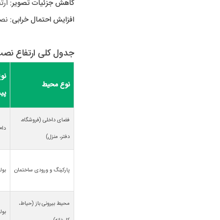
کاهش جزئیات تصویر:
ارتف
افزایش احتمال خرابی:
نصب
جدول کلی ارتفاع نصب
نو
نوع محیط
پی
فضای داخلی (فروشگاه،
دام
دفتر، منزل)
پارکینگ و ورودی ساختمان
بول
محیط بیرونی باز (حیاط،
بولت