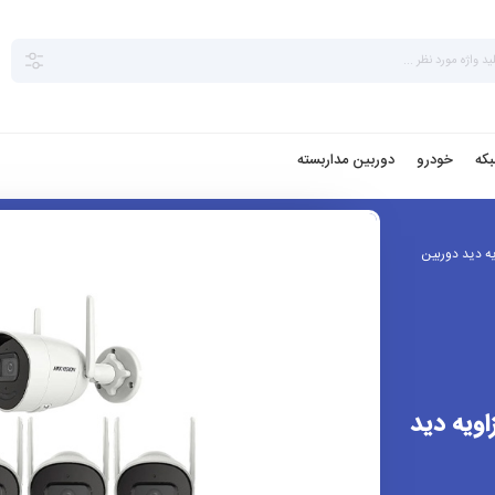
بکه
خودرو
دوربین مداربسته
یه دید دوربین
اویه دید