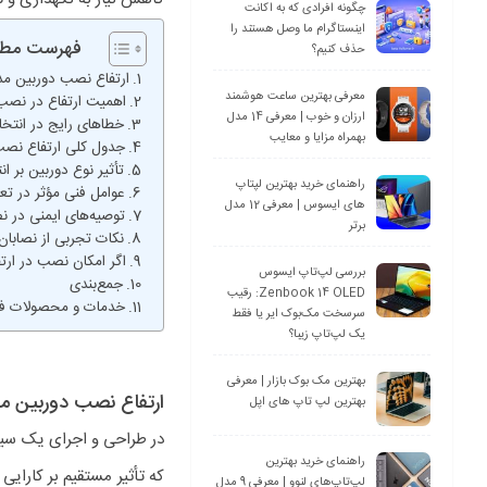
چگونه افرادی که به اکانت
اینستاگرام ما وصل هستند را
فهرست مطا
حذف کنیم؟
ارتفاع نصب دوربین مدا
معرفی بهترین ساعت هوشمند
اهمیت ارتفاع در نصب
ارزان و خوب | معرفی 14 مدل
خطاهای رایج در انتخ
بهمراه مزایا و معایب
جدول کلی ارتفاع نصب
تأثیر نوع دوربین بر ا
راهنمای خرید بهترین لپتاپ
عوامل فنی مؤثر در تع
های ایسوس | معرفی 12 مدل
توصیه‌های ایمنی در 
برتر
نکات تجربی از نصابان 
اگر امکان نصب در ارت
بررسی لپ‌تاپ ایسوس
جمع‌بندی
Zenbook 14 OLED: رقیب
خدمات و محصولات فر
سرسخت مک‌بوک ایر یا فقط
یک لپ‌تاپ زیبا؟
بهترین مک بوک بازار | معرفی
ارتفاع نصب دوربین مد
بهترین لپ تاپ های اپل
در طراحی و اجرای یک سیس
راهنمای خرید بهترین
که تأثیر مستقیم بر کارایی
لپ‌تاپ‌های لنوو | معرفی 9 مدل