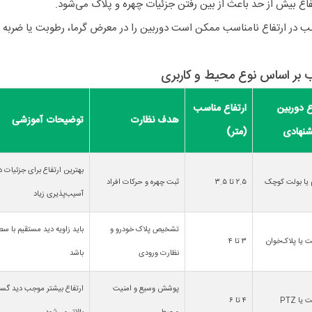
اع بیش از حد باعث از بین رفتن جزئیات چهره و پلاک می‌شود.
 در ارتفاع نامناسب ممکن است دوربین را در معرض گرما، رطوبت یا ضربه قر
 بر اساس نوع محیط و کاربری
ع دوربین
ارتفاع مناسب
هدف نظارت
توضیحات آموزشی
شنهادی
(متر)
بهترین ارتفاع برای جزئیات 
 یا بولت کوچک
۲.۵ تا ۳.۵
ثبت چهره و حرکات افراد
آسیب‌پذیری زیاد
تشخیص پلاک خودرو و
باید زاویه دید مستقیم با س
ت یا پلاک‌خوان
۳ تا ۴
نظارت ورودی
باشد
پوشش وسیع و امنیت
ارتفاع بیشتر موجب دید گستر
 یا PTZ
۴ تا ۶