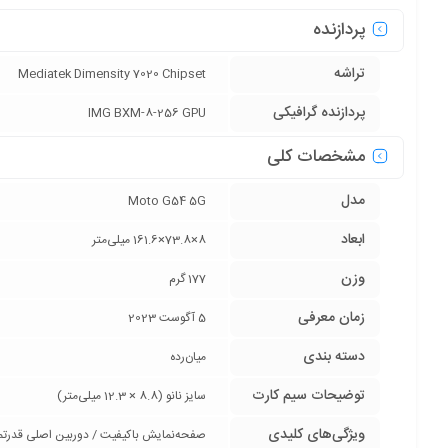
پردازنده
تراشه
Mediatek Dimensity 7020 Chipset
پردازنده‌ گرافیکی
IMG BXM-8-256 GPU
مشخصات کلی
مدل
Moto G54 5G
ابعاد
8×73.8×161.6 میلی‌متر
وزن
177 گرم
زمان معرفی
5 آگوست 2023
دسته ‌بندی
‌میان‌رده
توضیحات سیم کارت
سایز نانو (8.8 × 12.3 میلی‌متر)
ویژگی‌های کلیدی
صفحه‌نمایش با‌کیفیت / دوربین اصلی قدرتم