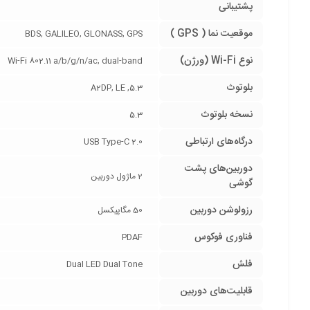
پشتیبانی
موقعیت نما ( GPS )
BDS, GALILEO, GLONASS, GPS
نوع Wi-Fi (ورژن)
Wi-Fi 802.11 a/b/g/n/ac, dual-band
بلوتوث
5.3, A2DP, LE
نسخه بلوتوث
5.3
درگاه‌های ارتباطی
USB Type-C 2.0
دوربین‌های پشت
2 ماژول دوربین
گوشی
رزولوشن دوربین
50 مگاپیکسل
فناوری فوکوس
PDAF
فلش
Dual LED Dual Tone
قابلیت‌های دوربین