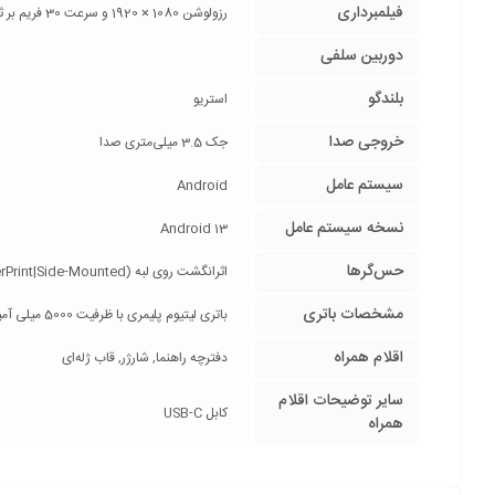
فیلمبرداری
رزولوشن 1080 × 1920 و سرعت 30 فریم بر ثانیه (1080p@30FPS)
دوربین سلفی
بلندگو
استریو
خروجی صدا
جک 3.5 میلی‌متری صدا
سیستم عامل
Android
نسخه سیستم عامل
Android 13
حس‌گرها
اثرانگشت روی لبه (FingerPrint|Side-Mounted), شتاب‌سنج (Accelerometer), قطب‌نما (Compass), مجاورت (Proximity), ژیروسکوپ (Gyro)
مشخصات باتری
باتری لیتیوم پلیمری با ظرفیت 5000 میلی آمپر ساعت / پشتیبانی از شارژ سریع 15وات / پشتیبانی از شارژ معکوس
اقلام همراه
دفترچه‌ راهنما, شارژر, قاب ژله‌ای
سایر توضیحات اقلام
کابل USB-C
همراه