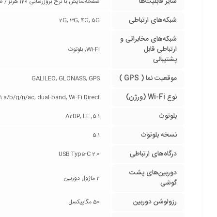
سایر قابلیت‌ها
صفحه‌نمایش با نرخ بروزرسانی 120 هرتز / صفحه‌نمایش با حداکثر روشنایی 1300 نیت (nits)
شبکه‌های ارتباطی
2G, 3G, 4G, 5G
شبکه‌های مخابراتی و
ارتباطی قابل
Wi-Fi, بلوتوث
پشتیبانی
موقعیت نما ( GPS )
GALILEO, GLONASS, GPS
نوع Wi-Fi (ورژن)
11 a/b/g/n/ac, dual-band, Wi-Fi Direct
بلوتوث
5.1, A2DP, LE
نسخه بلوتوث
5.1
درگاه‌های ارتباطی
USB Type-C 2.0
دوربین‌های پشت
2 ماژول دوربین
گوشی
رزولوشن دوربین
50 مگاپیکسل