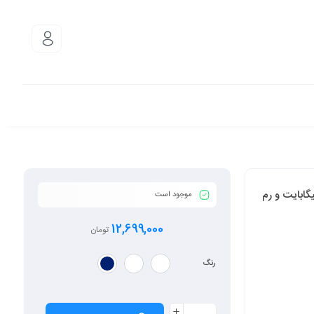
 موتورولا مدل Moto G84 5G دو سیم کارت ظرفیت 256 گیگابایت و رم
موجود است
12,699,000
تومان
رنگ