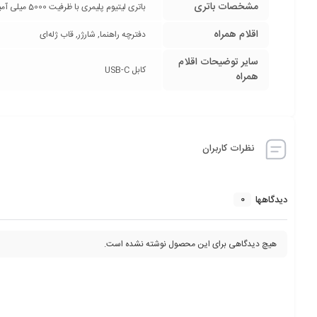
مشخصات باتری
باتری لیتیوم پلیمری با ظرفیت 5000 میلی آمپر ساعت / پشتیبانی از شارژ سریع 30 وات
اقلام همراه
دفترچه‌ راهنما, شارژر, قاب ژله‌ای
سایر توضیحات اقلام
کابل USB-C
همراه
نظرات کاربران
0
دیدگاهها
هیچ دیدگاهی برای این محصول نوشته نشده است.