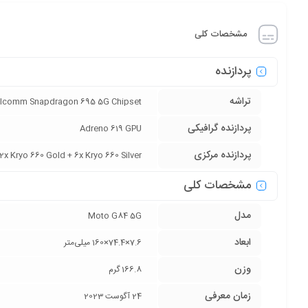
مشخصات کلی
پردازنده
تراشه
lcomm Snapdragon 695 5G Chipset
پردازنده‌ گرافیکی
Adreno 619 GPU
پردازنده‌ مرکزی
2x Kryo 660 Gold + 6x Kryo 660 Silver
مشخصات کلی
مدل
Moto G84 5G
ابعاد
7.6×74.4×160 میلی‌متر
وزن
166.8 گرم
زمان معرفی
24 آگوست 2023