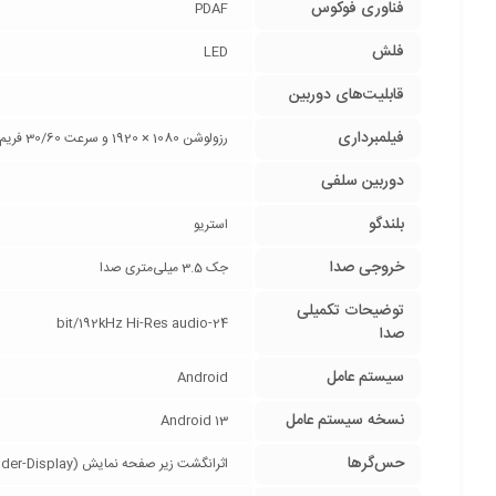
فناوری فوکوس
PDAF
فلش
LED
قابلیت‌های دوربین
فیلمبرداری
رزولوشن 1080 × 1920 و سرعت 30/60 فریم بر ثانیه (1080p@30/60FPS)
دوربین سلفی
بلندگو
استریو
خروجی صدا
جک 3.5 میلی‌متری صدا
توضیحات تکمیلی
24-bit/192kHz Hi-Res audio
صدا
سیستم عامل
Android
نسخه سیستم عامل
Android 13
حس‌گرها
اثرانگشت زیر صفحه نمایش (FingerPrint|Under-Display), شتاب‌سنج (Accelerometer), قطب‌نما (Compass), مجاورت (Proximity), ژیروسکوپ (Gyro)