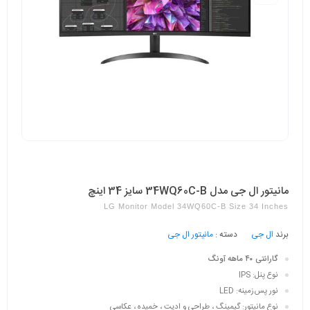
مانیتور ال جی مدل 34WQ60C-B سایز 34 اینچ
LG Monitor Model 34WQ60C-B Size 34 Inches
برند
ال جی
دسته :
مانیتور ال جی
گارانتی ۴۰ ماهه آونگ
نوع پنل: IPS
نور پس‌زمینه: LED
نوع مانیتور: گیمینگ ، طراحی و ادیت ، خمیده ، عکاسی