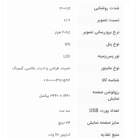
شدت روشنایی
300cd
نسبت تصویر
21:9
نرخ بروزرسانی تصویر
60hz هرتز
نوع پنل
IPS
نور پس‌زمینه
LED
نوع مانیتور
خمیده, طراحی و ادیت, عکاسی, گیمینگ
شناسه کالا
2800004921596
رزولوشن صفحه
1440 × 3440 پیکسل
نمایش
تعداد پورت USB
سه عدد
سایز صفحه نمایش
34 اینچ
منبع تغذیه
آداپتور 42 وات