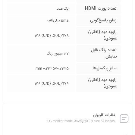
تعداد پورت HDMI
یک عدد
زمان پاسخ‌گویی
5ms میلی‌ثانیه
زاویه دید (افقی/
178˚(R/L), 178˚(U/D)
عمودی)
تعداد رنگ قابل
107 میلیون رنگ
نمایش
سایز پیکسل‌ها
0.2325×0.2325 mm
زاویه دید (افقی/
178˚(R/L), 178˚(U/D)
عمودی)
نظرات کاربران
LG monitor model 34WQ60C-B size 34 inches