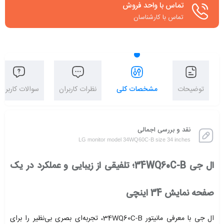
تماس با واحد فروش
تماس با کارشناسان
توضیحات
مشخصات کلی
نظرات کاربران
سوالات کاربران
نقد و بررسی اجمالی
LG monitor model 34WQ60C-B size 34 inches
ال جی 34WQ60C-B؛ تلفیقی از زیبایی و عملکرد در یک
صفحه نمایش 34 اینچی
ال جی با معرفی مانیتور 34WQ60C-B، تجربه‌ای بصری بی‌نظیر را برای