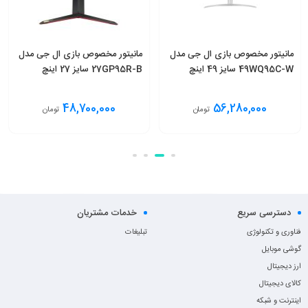
مانیتور مخصوص بازی ال جی مدل
مانیتور مخصوص بازی ال جی مدل
49WQ95C-W سایز 49 اینچ
27GP95R-B سایز 27 اینچ
48,700,000
56,280,000
تومان
تومان
افزودن به سبد
انتخاب گزینه
دسترسی سریع
خدمات مشتریان
فناوری و تکنولوژی
تبلیغات
گوشی موبایل
ارز دیجیتال
کالای دیجیتال
اینترنت و شبکه