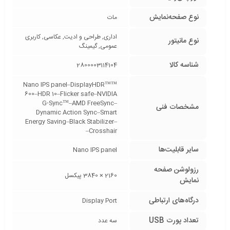
نوع صفحه‌نمایش
مات
اداری, طراحی و ادیت, عکاسی, کاربری
نوع مانیتور
عمومی, گیمینگ
شناسه کالا
2800003114104
™Nano IPS panel–DisplayHDR™
600–HDR 10–Flicker safe–NVIDIA
G-Sync™–AMD FreeSync–
مشخصات فنی
Dynamic Action Sync–Smart
Energy Saving–Black Stabilizer–
Crosshair–
سایر قابلیت‌ها
Nano IPS panel
رزولوشن صفحه
2160 × 3840 پیکسل
نمایش
درگاه‌های ارتباطی
Display Port
تعداد پورت USB
سه عدد