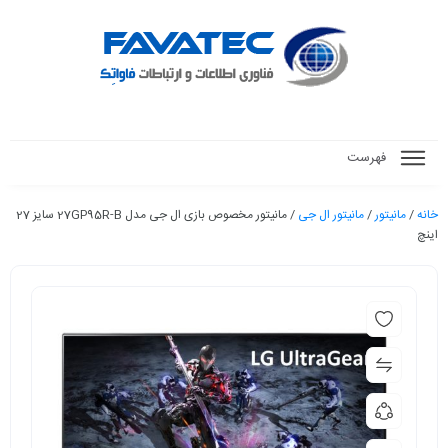
فهرست
خانه
/
مانیتور
/
مانیتور ال جی
/ مانیتور مخصوص بازی ال جی مدل 27GP95R-B سایز 27
اینچ