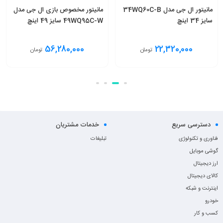
مانیتور ال جی مدل 34WQ60C-B
مانیتور مخصوص بازی ال جی مدل
سایز 34 اینچ
49WQ95C-W سایز 49 اینچ
56,280,000
22,320,000
تومان
تومان
افزودن به سبد
افزودن به سبد
دسترسی سریع
خدمات مشتریان
فناوری و تکنولوژی
تبلیغات
گوشی موبایل
ارز دیجیتال
کالای دیجیتال
اینترنت و شبکه
خودرو
کسب و کار