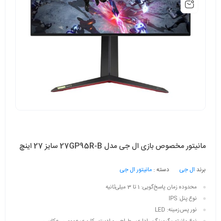
مانیتور مخصوص بازی ال جی مدل 27GP95R-B سایز 27 اینچ
برند
ال جی
دسته :
مانیتور ال جی
محدوده زمان پاسخ‌گویی:
1 تا 3 میلی‌ثانیه
نوع پنل:
IPS
نور پس‌زمینه:
LED