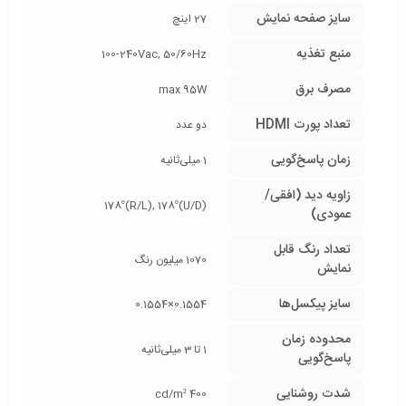
سایز صفحه نمایش
27 اینچ
منبع تغذیه
100-240Vac, 50/60Hz
مصرف برق
max 95W
تعداد پورت HDMI
دو عدد
زمان پاسخ‌گویی
1 میلی‌ثانیه
زاویه دید (افقی/
178º(R/L), 178º(U/D)
عمودی)
تعداد رنگ قابل
1070 میلیون رنگ
نمایش
سایز پیکسل‌ها
0.1554×0.1554
محدوده زمان
1 تا 3 میلی‌ثانیه
پاسخ‌گویی
شدت روشنایی
400 cd/m²