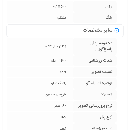
وزن
11500 گرم
رنگ
مشکی
سایر مشخصات
محدوده زمان
1 تا 3 میلی‌ثانیه
پاسخ‌گویی
شدت روشنایی
400 cd/m²
نسبت تصویر
16:9
توضیحات بلندگو
بلندگو ندارد
اتصالات
خروجی هدفون
نرخ بروزرسانی تصویر
160 هرتز
نوع پنل
IPS
نور پس‌زمینه
LED