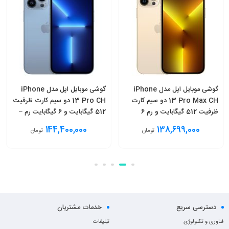
گوشی موبایل اپل مدل iPhone
گوشی موبایل اپل مدل iPhone
13 Pro Max CH دو سیم‌ کارت
13 Pro CH دو سیم‌ کارت ظرفیت
ظرفیت 512 گیگابایت و رم 6
512 گیگابایت و 6 گیگابایت رم –
گیگابایت – نات اکتیو
نات اکتیو
144,400,000
138,699,000
تومان
تومان
افزودن به سبد
انتخاب گزینه
دسترسی سریع
خدمات مشتریان
فناوری و تکنولوژی
تبلیغات