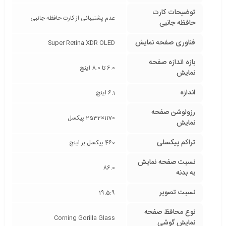
توضیحات کارت
عدم پشتیبانی از کارت حافظه جانبی
حافظه جانبی
فناوری صفحه‌ نمایش
Super Retina XDR OLED
بازه‌ اندازه صفحه
6.0 تا 8.0 اینچ
نمایش
اندازه
6.1 اینچ
رزولوشن صفحه
1170×2532 پیکسل
نمایش
تراکم پیکسلی
460 پیکسل بر اینچ
نسبت صفحه‌ نمایش
86.0
به بدنه
نسبت تصویر
19.5:9
نوع محافظ صفحه
Corning Gorilla Glass
نمایش گوشی