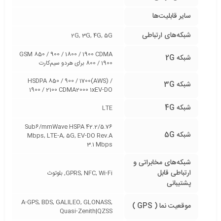
سایر قابلیت‌ها
شبکه‌های ارتباطی
2G, 3G, 4G, 5G
GSM 850 / 900 / 1800 / 1900 CDMA
شبکه 2G
800 / 1900 برای هردو سیم‌کارت
HSDPA 850 / 900 / 1700(AWS) /
شبکه 3G
1900 / 2100 CDMA2000 1xEV-DO
شبکه 4G
LTE
Sub6/mmWave HSPA 42.2/5.76
شبکه 5G
Mbps, LTE-A, 5G, EV-DO Rev.A
3.1 Mbps
شبکه‌های مخابراتی و
ارتباطی قابل
GPRS, NFC, Wi-Fi, بلوتوث
پشتیبانی
A-GPS, BDS, GALILEO, GLONASS,
موقعیت نما ( GPS )
Quasi-Zenith|QZSS