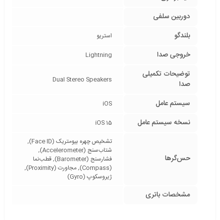
دوربین سلفی
بلندگو
استریو
خروجی صدا
Lightning
توضیحات تکمیلی
Dual Stereo Speakers
صدا
سیستم عامل
iOS
نسخه سیستم عامل
iOS 15
تشخیص چهره بیومتریک (Face ID),
شتاب‌سنج (Accelerometer),
حس‌گرها
فشارسنج (Barometer), قطب‌نما
(Compass), مجاورت (Proximity),
ژیروسکوپ (Gyro)
مشخصات باتری