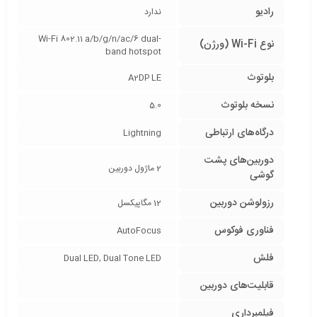
رادیو
ندارد
Wi-Fi 802.11 a/b/g/n/ac/6 dual-
نوع Wi-Fi (ورژن)
band hotspot
بلوتوث
A2DP LE
نسخه بلوتوث
5.0
درگاه‌های ارتباطی
Lightning
دوربین‌های پشت
2 ماژول دوربین
گوشی
رزولوشن دوربین
12 مگاپیکسل
فناوری فوکوس
AutoFocus
فلش
Dual LED, Dual Tone LED
قابلیت‌های دوربین
فیلمبرداری