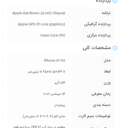
پردازنده
تراشه
Apple A15 Bionic (5 nm) Chipset
پردازنده‌ گرافیکی
Apple GPU (4-core graphics)
پردازنده‌ مرکزی
Hexa-Core CPU
مشخصات کلی
مدل
iPhone 13 CH
ابعاد
146.7×71.5×7.65 میلی‌متر
وزن
174 گرم
زمان معرفی
14 سپتامبر 2021
دسته ‌بندی
پرچم‌دار
توضیحات سیم کارت
سایز نانو (8.8 × 12.3 میلی‌متر)
مقاوم در برابر آب (IP68) پردازنده فوق