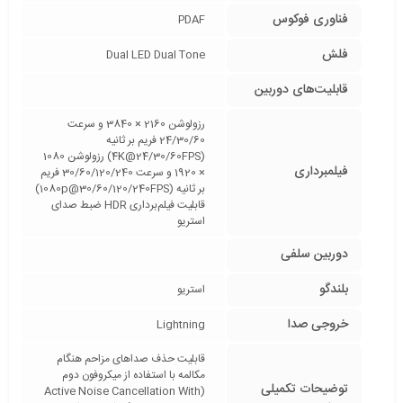
فناوری فوکوس
PDAF
فلش
Dual LED Dual Tone
قابلیت‌های دوربین
رزولوشن 2160 × 3840 و سرعت
24/30/60 فریم بر ثانیه
(4K@24/30/60FPS) رزولوشن 1080
فیلمبرداری
× 1920 و سرعت 30/60/120/240 فریم
بر ثانیه (1080p@30/60/120/240FPS)
قابلیت فیلم‌برداری HDR ضبط صدای
استریو
دوربین سلفی
بلندگو
استریو
خروجی صدا
Lightning
قابلیت حذف صدا‌های مزاحم هنگام
مکالمه با استفاده از میکروفون دوم
توضیحات تکمیلی
(Active Noise Cancellation With