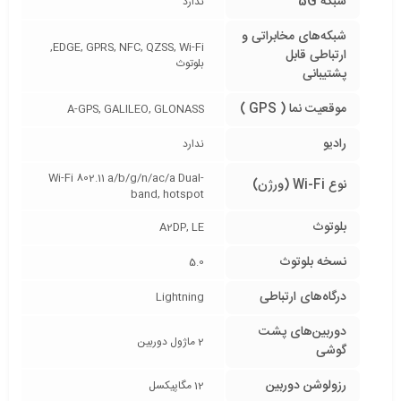
شبکه 5G
ندارد
شبکه‌های مخابراتی و
EDGE, GPRS, NFC, QZSS, Wi-Fi,
ارتباطی قابل
بلوتوث
پشتیبانی
موقعیت نما ( GPS )
A-GPS, GALILEO, GLONASS
رادیو
ندارد
Wi-Fi 802.11 a/b/g/n/ac/a Dual-
نوع Wi-Fi (ورژن)
band, hotspot
بلوتوث
A2DP, LE
نسخه بلوتوث
5.0
درگاه‌های ارتباطی
Lightning
دوربین‌های پشت
2 ماژول دوربین
گوشی
رزولوشن دوربین
12 مگاپیکسل