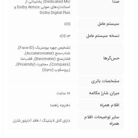
صدا
Dedicated Mic) پشتیبانی از
استانداردهای صوتی Dolby Atmos و
Dolby Digital Plus
سیستم عامل
iOS
نسخه سیستم عامل
iOS 13
تشخیص چهره بیومتریک (Face ID),
شتاب‌سنج (Accelerometer),
حس‌گرها
فشارسنج (Barometer), قطب‌نما
(Compass), مجاورت (Proximity),
ژیروسکوپ (Gyro)
مشخصات باتری
میزان شارژ مکالمه
17 ساعت
اقلام همراه
دفترچه‌ راهنما
سایر توضیحات اقلام
دارای کابل لایتنینگ / فاقد آداپتور شارژر
همراه