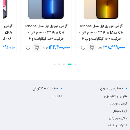
گوشی موبایل اپل مدل iPhone
گوشی موبایل اپل مدل iPhone
13 Pro Max CH دو سیم‌ کارت
13 Pro CH دو سیم‌ کارت
1
ظرفیت 512 گیگابایت و رم 6
ظرفیت 512 گیگابایت و 6
128 گیگابایت و رم 4 گیگابایت
گیگابایت – نات اکتیو
گیگابایت رم – نات اکتیو
,391,010
144,400,000
138,699,000
تومان
تومان
دسترسی سریع
خدمات مشتریان
فناوری و تکنولوژی
تبلیغات
گوشی موبایل
ارز دیجیتال
کالای دیجیتال
اینترنت و شبکه