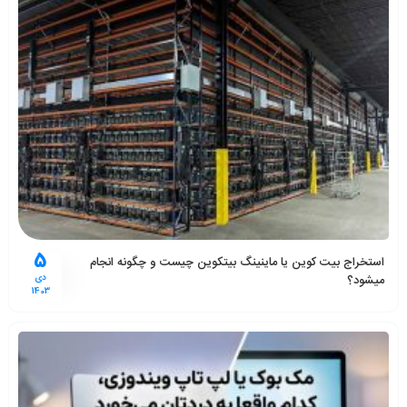
5
استخراج بیت کوین یا ماینینگ بیتکوین چیست و چگونه انجام
میشود؟
دی
1403