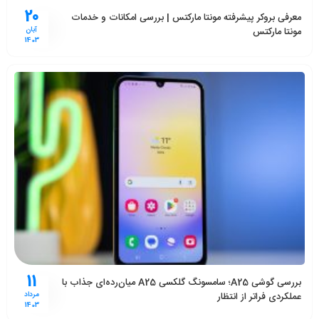
20
معرفی بروکر پیشرفته مونتا مارکتس | بررسی امکانات و خدمات
مونتا مارکتس
آبان
1403
11
بررسی گوشی A25؛ سامسونگ گلکسی A25 میان‌رده‌ای جذاب با
عملکردی فراتر از انتظار
مرداد
1403