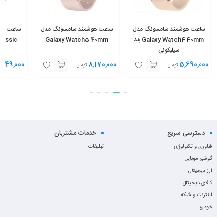
ساعت هوشمند سامسونگ مدل
ساعت هوشمند سامسونگ مدل
ساعت هو
Galaxy Watch4 40mm بند
Galaxy Watch5 40mm
lassic
سیلیکونی
,549,000
8,170,000
5,690,000
تومان
تومان
دسترسی سریع
خدمات مشتریان
فناوری و تکنولوژی
تبلیغات
گوشی موبایل
ارز دیجیتال
کالای دیجیتال
اینترنت و شبکه
خودرو