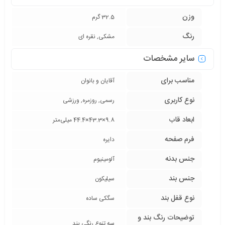
وزن
32.5 گرم
رنگ
مشکی, نقره ای
سایر مشخصات
مناسب برای
آقایان و بانوان
نوع کاربری
رسمی, روزمره, ورزشی
ابعاد قاب
9.8×43.3×44.4 میلی‌متر
فرم صفحه
دایره
جنس بدنه
آلومینیوم
جنس بند
سیلیکون
نوع قفل بند
سگکی ساده
توضیحات رنگ بند و
سه تنوع رنگی بند