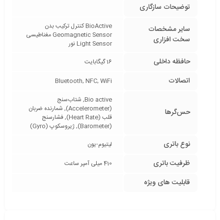
توضیحات سازگاری
BioActive کنترل ترکیب بدن
سایر مشخصات
Geomagnetic Sensor مغناطیسی
سخت افزاری
Light Sensor نور
حافظه داخلی
16 گیگابایت
اتصالات
Bluetooth, NFC, WiFi
Bio active, شتاب‌سنج
(Accelerometer), شمارنده ضربان
حس‌گرها
قلب (Heart Rate), فشارسنج
(Barometer), ژیروسکوپ (Gyro)
نوع باتری
لیتیوم-یون
ظرفیت باتری
410 میلی آمپر ساعت
قابلیت های ویژه