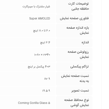
توضیحات کارت
شیار مشترک با سیم‌کارت
حافظه جانبی
فناوری صفحه‌ نمایش
Super AMOLED
بازه‌ اندازه صفحه
6.0 تا 8.0 اینچ
نمایش
اندازه
6.4 اینچ
رزولوشن صفحه
2340 × 1080
نمایش
تراکم پیکسلی
403 پیکسل بر اینچ
نسبت صفحه‌ نمایش
82.9
به بدنه
نسبت تصویر
19.5:9
نوع محافظ صفحه
Corning Gorilla Glass 5
نمایش گوشی