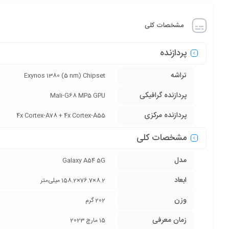
مشخصات کلی
پردازنده
تراشه
Exynos 1380 (5 nm) Chipset
پردازنده‌ گرافیکی
Mali-G68 MP5 GPU
پردازنده‌ مرکزی
4x Cortex-A78 + 4x Cortex-A55
مشخصات کلی
مدل
Galaxy A54 5G
ابعاد
8.2×76.7×158.2 میلی‌متر
وزن
202 گرم
زمان معرفی
15 مارچ 2023