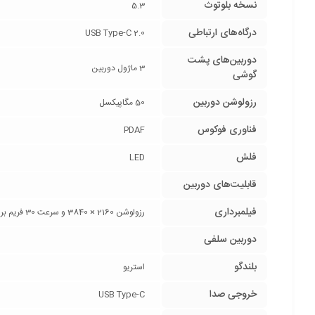
نسخه بلوتوث
5.3
درگاه‌های ارتباطی
USB Type-C 2.0
دوربین‌های پشت
3 ماژول دوربین
گوشی
رزولوشن دوربین
50 مگاپیکسل
فناوری فوکوس
PDAF
فلش
LED
قابلیت‌های دوربین
فیلمبرداری
رزولوشن 2160 × 3840 و سرعت 30 فریم بر ثانیه (4K@30FPS) / رزولوشن 1080 × 1920 و سرعت 30/60 فریم بر ثانیه (1080p@30/60FPS) /
دوربین سلفی
بلندگو
استریو
خروجی صدا
USB Type-C