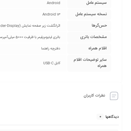
سیستم عامل
Android
نسخه سیستم عامل
Android 13
حس‌گرها
اثرانگشت زیر صفحه نمایش (FingerPrint|Under-Display), شتاب‌سنج (Accelerometer), قطب‌نما (Compass), مجاورت (Proximity), ژیروسکوپ (Gyro)
مشخصات باتری
باتری لیتیوم‌پلیمر با ظرفیت 5000 میلی‌آمپرساعت / قابلیت شارژ سریع با توان 25 وات / فاقد آداپتور شارژر
اقلام همراه
دفترچه‌ راهنما
سایر توضیحات اقلام
کابل USB-C
همراه
نظرات کاربران
0
دیدگاهها