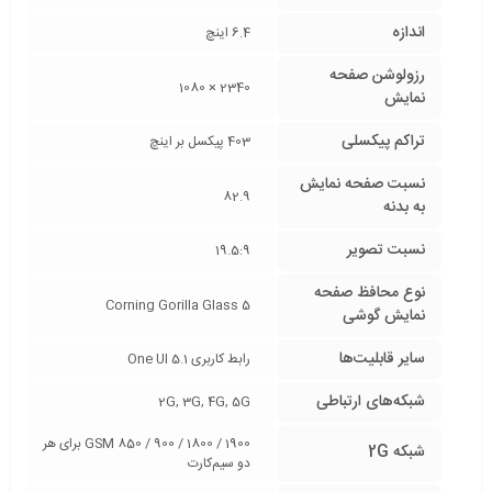
اندازه
6.4 اینچ
رزولوشن صفحه
2340 × 1080
نمایش
تراکم پیکسلی
403 پیکسل بر اینچ
نسبت صفحه‌ نمایش
82.9
به بدنه
نسبت تصویر
19.5:9
نوع محافظ صفحه
Corning Gorilla Glass 5
نمایش گوشی
سایر قابلیت‌ها
رابط کاربری One UI 5.1
شبکه‌های ارتباطی
2G, 3G, 4G, 5G
GSM 850 / 900 / 1800 / 1900 برای هر
شبکه 2G
دو سیم‌کارت