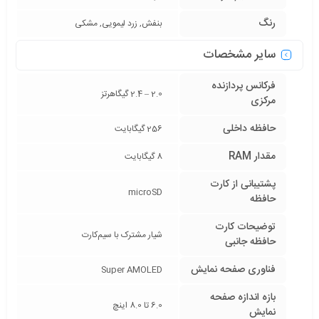
رنگ
بنفش, زرد لیمویی, مشکی
سایر مشخصات
فرکانس پردازنده‌
2.0 – 2.4 گیگاهرتز
مرکزی
حافظه داخلی
256 گیگابایت
مقدار RAM
8 گیگابایت
پشتیبانی از کارت
microSD
حافظه
توضیحات کارت
شیار مشترک با سیم‌کارت
حافظه جانبی
فناوری صفحه‌ نمایش
Super AMOLED
بازه‌ اندازه صفحه
6.0 تا 8.0 اینچ
نمایش