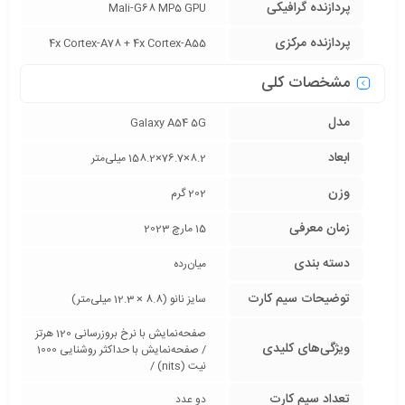
پردازنده‌ گرافیکی
Mali-G68 MP5 GPU
پردازنده‌ مرکزی
4x Cortex-A78 + 4x Cortex-A55
مشخصات کلی
مدل
Galaxy A54 5G
ابعاد
8.2×76.7×158.2 میلی‌متر
وزن
202 گرم
زمان معرفی
15 مارچ 2023
دسته ‌بندی
‌میان‌رده
توضیحات سیم کارت
سایز نانو (8.8 × 12.3 میلی‌متر)
صفحه‌نمایش با نرخ بروزرسانی 120 هرتز
ویژگی‌های کلیدی
/ صفحه‌نمایش با حداکثر روشنایی 1000
نیت (nits) /
تعداد سیم کارت
دو عدد