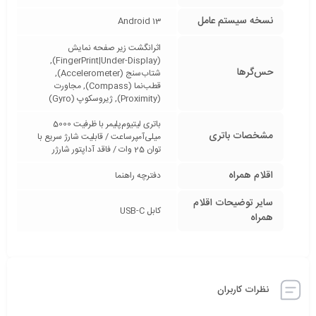
نسخه سیستم عامل
Android 13
اثرانگشت زیر صفحه نمایش
(FingerPrint|Under-Display),
حس‌گرها
شتاب‌سنج (Accelerometer),
قطب‌نما (Compass), مجاورت
(Proximity), ژیروسکوپ (Gyro)
باتری لیتیوم‌پلیمر با ظرفیت 5000
مشخصات باتری
میلی‌آمپرساعت / قابلیت شارژ سریع با
توان 25 وات / فاقد آداپتور شارژر
اقلام همراه
دفترچه‌ راهنما
سایر توضیحات اقلام
کابل USB-C
همراه
نظرات کاربران