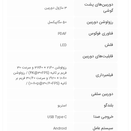
دوربین‌های پشت
3 ماژول دوربین
گوشی
رزولوشن دوربین
50 مگاپیکسل
فناوری فوکوس
PDAF
فلش
LED
قابلیت‌های دوربین
رزولوشن 2160 × 3840 و سرعت 30
فریم بر ثانیه (4K@30FPS) / رزولوشن
فیلمبرداری
1080 × 1920 و سرعت 30/60 فریم بر
ثانیه (1080p@30/60FPS) /
دوربین سلفی
بلندگو
استریو
خروجی صدا
USB Type-C
سیستم عامل
Android