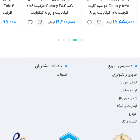
Galaxy A35 دو سیم کارت
Galaxy F54 5G ظرفیت 256
ظرفیت 128 گیگابایت رم 8
گیگابایت و رم 8 گیگابایت
گیگابایت – ویتنام
,895,000
19,200,000
15,550,000
تومان
تومان
دسترسی سریع
خدمات مشتریان
فناوری و تکنولوژی
تبلیغات
گوشی موبایل
ارز دیجیتال
کالای دیجیتال
اینترنت و شبکه
خودرو
کسب و کار