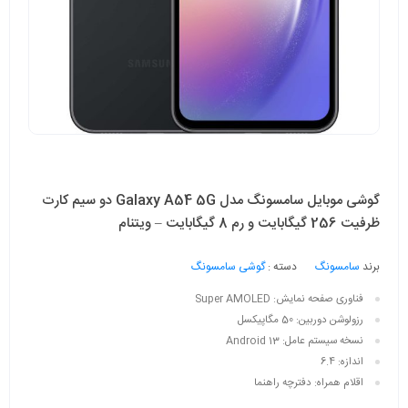
گوشی موبایل سامسونگ مدل Galaxy A54 5G دو سیم کارت
ظرفیت 256 گیگابایت و رم 8 گیگابایت – ویتنام
برند
سامسونگ
دسته :
گوشی سامسونگ
فناوری صفحه‌ نمایش:
Super AMOLED
رزولوشن دوربین:
50 مگاپیکسل
نسخه سیستم عامل:
Android 13
اندازه:
6.4
اقلام همراه:
دفترچه‌ راهنما