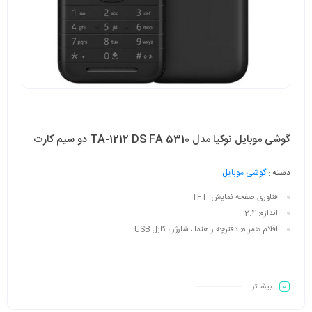
گوشی موبایل نوکیا مدل 5310 TA-1212 DS FA دو سیم‌ کارت
دسته :
گوشی موبایل
فناوری صفحه‌ نمایش:
TFT
اندازه:
2.4
اقلام همراه:
دفترچه‌ راهنما ، شارژر ، کابل USB
بیشـتر