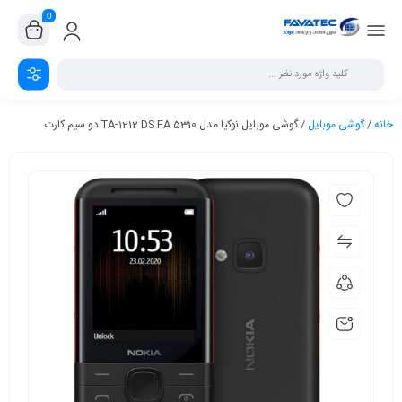
0
خانه
/
گوشی موبایل
/ گوشی موبایل نوکیا مدل 5310 TA-1212 DS FA دو سیم‌ کارت