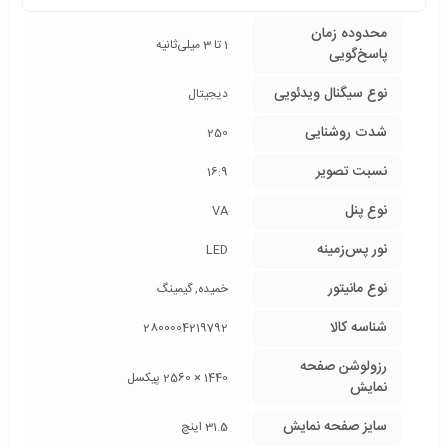
محدوده زمان
1 تا 3 میلی‌ثانیه
پاسخ‌گویی
نوع سیگنال ویدئویی
دیجیتال
شدت روشنایی
250
نسبت تصویر
16:9
نوع پنل
VA
نور پس‌زمینه
LED
نوع مانیتور
خمیده, گیمینگ
شناسه کالا
2800004219792
رزولوشن صفحه
1440 × 2560 پیکسل
نمایش
سایز صفحه نمایش
31.5 اینچ