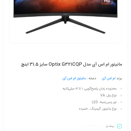
مانیتور ام اس آی مدل Optix G321CQP سایز 31.5 اینچ
برند
ام اس آی
دسته :
مانیتور ام اس آی
محدوده زمان پاسخ‌گویی:
1 تا 3 میلی‌ثانیه
نوع پنل:
VA
نور پس‌زمینه:
LED
نوع مانیتور:
گیمینگ ، خمیده
بیشـتر