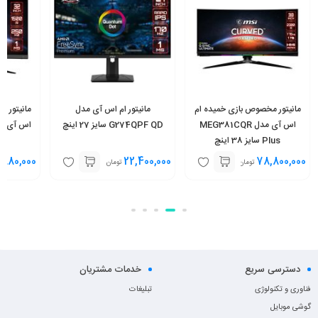
مانیتور مخصوص بازی خمیده ام
مانیتور ام اس آی مدل
مانیتور 
اس آی مدل MEG381CQR
G274QPF QD سایز 27 اینچ
Plus سایز 38 اینچ
,880,000
22,400,000
78,800,000
تومان
تومان
دسترسی سریع
خدمات مشتریان
فناوری و تکنولوژی
تبلیغات
گوشی موبایل