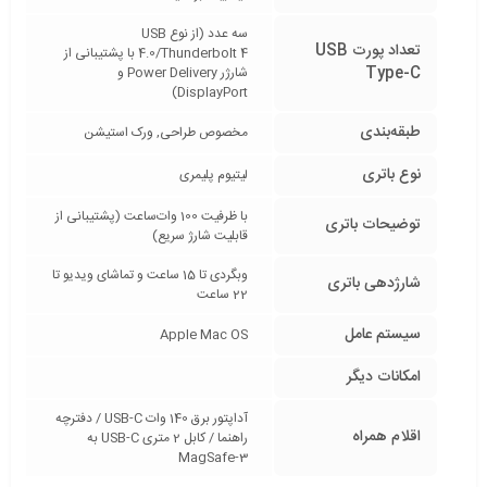
سه عدد (از نوع USB
تعداد پورت USB
4.0/Thunderbolt 4 با پشتیبانی از
Type-C
شارژر Power Delivery و
DisplayPort)
طبقه‌بندی
مخصوص طراحی, ورک استیشن
نوع باتری
لیتیوم پلیمری
با ظرفیت 100 وات‌ساعت (پشتیبانی از
توضیحات باتری
قابلیت شارژ سریع)
وبگردی تا 15 ساعت و تماشای ویدیو تا
شارژدهی باتری
22 ساعت
سیستم عامل
Apple Mac OS
امکانات دیگر
آداپتور برق 140 وات USB-C / دفترچه
اقلام همراه
راهنما / کابل 2 متری USB-C به
MagSafe-3