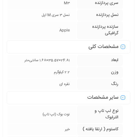
سری پردازنده
M3
نسل پردازنده
نسل 3 سری M اپل
سازنده پردازنده
Apple
گرافیکی
مشخصات کلی
ابعاد
24.81×35.57×1.68 سانتی‌متر
وزن
2.2 کیلوگرم
رنگ
نقره ای
سایر مشخصات
نوع لپ تاپ و
نوت بوک (لپ تاپ)
الترابوک
کاستوم ( ارتقا یافته )
خیر