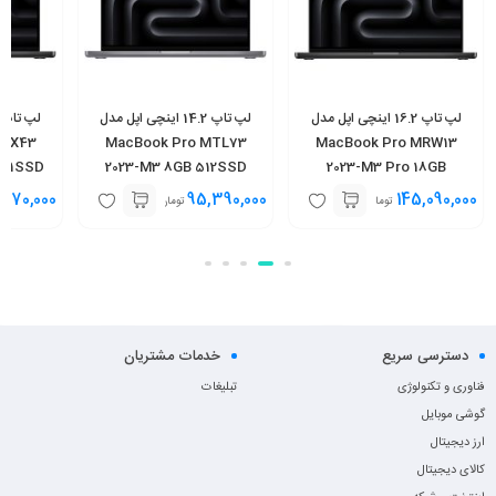
لپ تاپ 16.2 اینچی اپل مدل
لپ تاپ 14.2 اینچی اپل مدل
MRX43
MacBook Pro MTL73
MacBook Pro MRW13
B 1SSD
2023-M3 8GB 512SSD
2023-M3 Pro 18GB
512SSD
,970,000
95,390,000
145,090,000
تومان
تومان
دسترسی سریع
خدمات مشتریان
فناوری و تکنولوژی
تبلیغات
گوشی موبایل
ارز دیجیتال
کالای دیجیتال