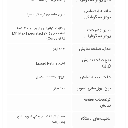
مدل پردازنده گرافیکی
M3 Max (integrated)
حافظه اختصاصی
بدون حافظه‌ی گرافیکی مجزا
پردازنده گرافیکی
پردازنده گرافیکی یکپارچه با 30 هسته
سایر توضیحات
اختصاصی (M3 Max Integrated 30-
پردازنده گرافیکی
Cores GPU)
اندازه صفحه نمایش
16.2 اینچ
نوع صفحه نمایش
Liquid Retina XDR
(پنل)
دقت صفحه نمایش
3456×2234 پیکسل
نرخ بروزرسانی تصویر
120 هرتز
توضیحات صفحه
نمایش
حسگر اثر انگشت, وبکم, کیبورد با نور
قابلیت‌های دستگاه
پس زمینه