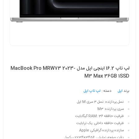
لپ تاپ 16.2 اینچی اپل مدل MacBook Pro MRW73 2023-
M3 Max 36GB 1SSD
برند
اپل
دسته :
لپ تاپ اپل
نسل پردازنده:
نسل 3 سری M اپل
سری پردازنده:
M3
ظرفیت حافظه RAM:
36 گیگابایت
ظرفیت حافظه داخلی:
یک ترابایت
سازنده پردازنده گرافیکی:
Apple
دقت صفحه نمایش:
3456×2234 پیکسل