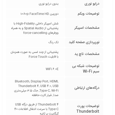
درایو نوری
بدون درایو نوری
توضیحات وبکم
دوربین 1080p FaceTime HD
شش اسپیکر داخلی High-Fidelity با
مشخصات اسپیکر
پشتیبانی از Spatial Audio و به همراه
ووفرهای force-cancelling
نورپردازی صفحه کلید
تک رنگ
پشتیبانی از چند لمس به صورت همزمان
مشخصات تاچ پد
با قابلیت Force Touch
توضیحات شبکه بی
WiFi 6.0E
سیم Wi-Fi
Bluetooth, Display Port, HDMI,
Thunderbolt 4, USB 4.0, USB
درگاه‌های ارتباطی
Type-C, Wi-Fi, جک 3.5 میلی‌متری
صدا, شیار کارت حافظه
Thunderbolt 4 از طریق درگاه USB
توضیحات پورت
Type-C با سرعت انتقال اطلاعات 40
Thunderbolt
گیگابیت بر ثانیه