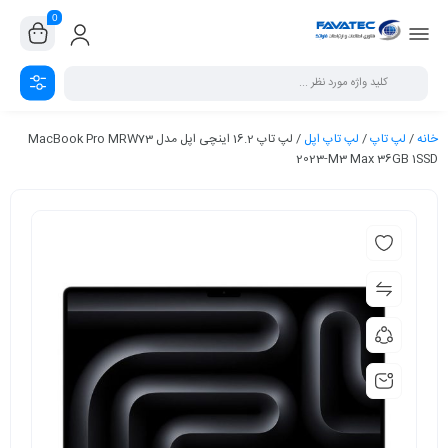
0
خانه
/
لپ تاپ
/
لپ تاپ اپل
/ لپ تاپ 16.2 اینچی اپل مدل MacBook Pro MRW73
2023-M3 Max 36GB 1SSD