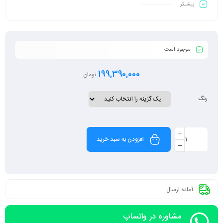
بیشـتر
نرخ بروزرسانی تصویر:
120 هرتز
نورپردازی صفحه کلید:
تک رنگ
طبقه‌بندی:
مخصوص طراحی ، ورک استیشن
نوع باتری:
لیتیوم پلیمری
موجود است
ویژگی بیشتر
199,390,000
تومان
رنگ
افزودن به سبد خرید
آماده ارسال
مشاوره در واتساپ