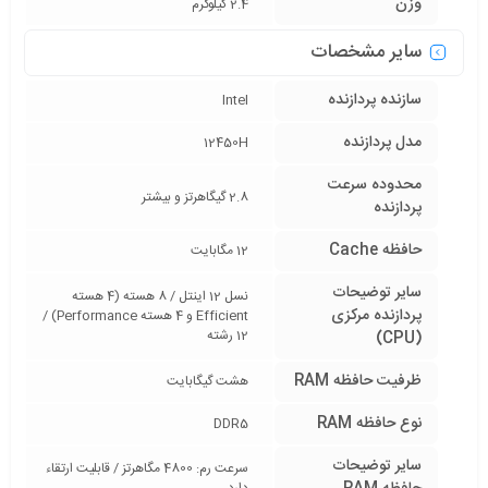
وزن
2.4 کیلوگرم
سایر مشخصات
سازنده پردازنده
Intel
مدل پردازنده
12450H
محدوده سرعت
2.8 گیگاهرتز و بیشتر
پردازنده
حافظه Cache
12 مگابایت
سایر توضیحات
نسل 12 اینتل / 8 هسته (4 هسته
پردازنده مرکزی
Efficient و 4 هسته Performance) /
12 رشته
(CPU)
ظرفیت حافظه RAM
هشت گیگابایت
نوع حافظه RAM
DDR5
سایر توضیحات
سرعت رم: 4800 مگاهرتز / قابلیت ارتقاء