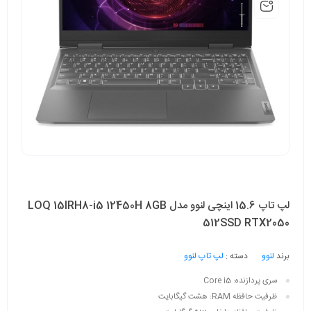
لپ تاپ 15.6 اینچی لنوو مدل LOQ 15IRH8-i5 12450H 8GB
512SSD RTX2050
برند
لنوو
دسته :
لپ تاپ لنوو
سری پردازنده:
Core i5
ظرفیت حافظه RAM:
هشت گیگابایت