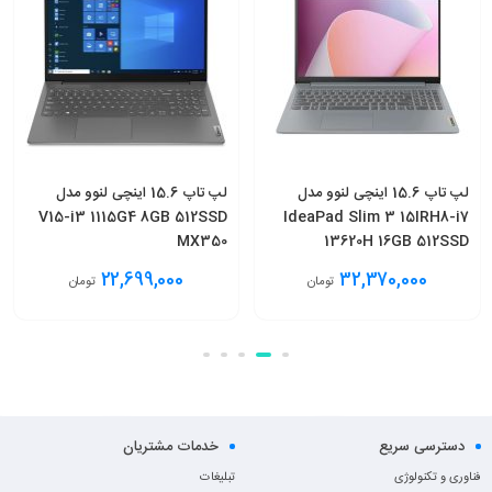
لپ تاپ 15.6 اینچی لنوو مدل
لپ تاپ 15.6 اینچی لنوو مدل
V15-i3 1115G4 8GB 512SSD
IdeaPad Slim 3 15IRH8-i7
MX350
13620H 16GB 512SSD
22,699,000
32,370,000
تومان
تومان
انتخاب گزینه
افزودن به سبد
دسترسی سریع
خدمات مشتریان
فناوری و تکنولوژی
تبلیغات