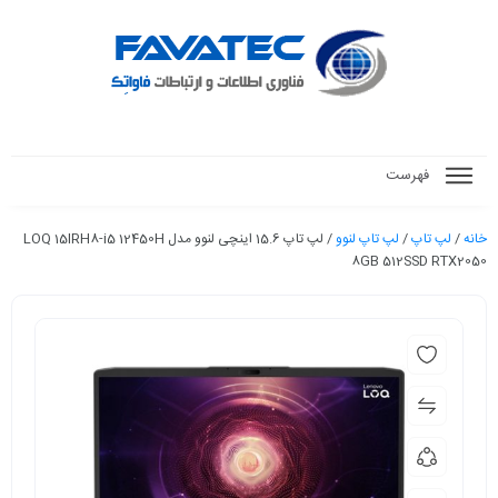
فهرست
خانه
/
لپ تاپ
/
لپ تاپ لنوو
/ لپ تاپ 15.6 اینچی لنوو مدل LOQ 15IRH8-i5 12450H
8GB 512SSD RTX2050