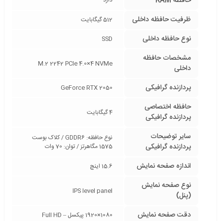
حافظه RAM
دارد
ظرفیت حافظه داخلی
512 گیگابایت
نوع حافظه داخلی
SSD
مشخصات حافظه
M.2 2242 PCIe 4.0×4 NVMe
داخلی
پردازنده گرافیکی
GeForce RTX 2050
حافظه اختصاصی
4 گیگابایت
پردازنده گرافیکی
سایر توضیحات
نوع حافظه: GDDR6 / کلاک بوست
پردازنده گرافیکی
1575 مگاهرتز / توان: 70 وات
اندازه صفحه نمایش
15.6 اینچ
نوع صفحه نمایش
IPS level panel
(پنل)
دقت صفحه نمایش
1080×1920 پیکسل – Full HD