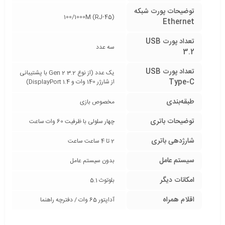
توضیحات پورت شبکه
100/1000M (RJ-45)
Ethernet
تعداد پورت USB
سه عدد
3.2
تعداد پورت USB
یک عدد (از نوع 3.2 Gen 2 با پشتیبانی
Type-C
از شارژر 140 وات و DisplayPort 1.4)
طبقه‌بندی
مخصوص بازی
توضیحات باتری
چهار سلولی با ظرفیت 60 وات ساعت
شارژدهی باتری
2 تا 4 ساعت ساعت
سیستم عامل
بدون سیستم عامل
امکانات دیگر
بلوتوث 5.1
اقلام همراه
آداپتور 65 وات / دفترچه راهنما