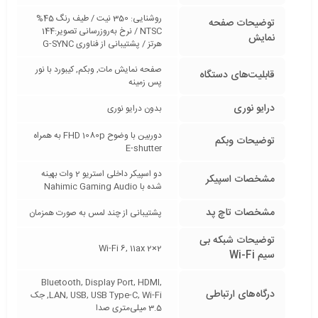
روشنایی: 350 نیت / طیف رنگ 45%
توضیحات صفحه
NTSC / نرخ به‌روزرسانی تصویر:144
نمایش
هرتز / پشتیبانی از فناوری G-SYNC
صفحه نمایش مات, وبکم, کیبورد با نور
قابلیت‌های دستگاه
پس زمینه
درایو نوری
بدون درایو نوری
دوربین با وضوح FHD 1080p به همراه
توضیحات وبکم
E-shutter
دو اسپیکر داخلی استریو 2 وات بهینه
مشخصات اسپیکر
شده با Nahimic Gaming Audio
مشخصات تاچ پد
پشتیبانی از چند لمس به صورت همزمان
توضیحات شبکه بی
Wi-Fi 6, 11ax 2×2
سیم Wi-Fi
Bluetooth, Display Port, HDMI,
درگاه‌های ارتباطی
LAN, USB, USB Type-C, Wi-Fi, جک
3.5 میلی‌متری صدا