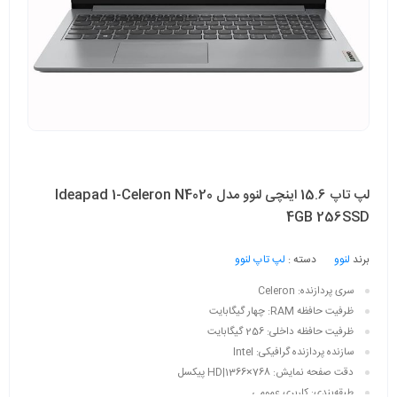
لپ تاپ 15.6 اینچی لنوو مدل Ideapad 1-Celeron N4020
4GB 256SSD
برند
لنوو
دسته :
لپ تاپ لنوو
سری پردازنده:
Celeron
ظرفیت حافظه RAM:
چهار گیگابایت
ظرفیت حافظه داخلی:
256 گیگابایت
سازنده پردازنده گرافیکی:
Intel
دقت صفحه نمایش:
HD|1366×768 پیکسل
طبقه‌بندی:
کاربری عمومی