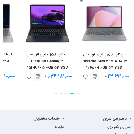
لپ تاپ 15.6 اینچی لنوو مدل
لپ تاپ 15.6 اینچی لنوو مدل
 7320U
IdeaPad Gaming 3
IdeaPad Slim 3 15IAH8-i5
D
15IHU6-i5 8GB 512SSD
12450H 8GB 512SSD
RTX2050
6,990,000
36,989,000
23,699,000
تومان
تومان
دسترسی سریع
خدمات مشتریان
فناوری و تکنولوژی
تبلیغات