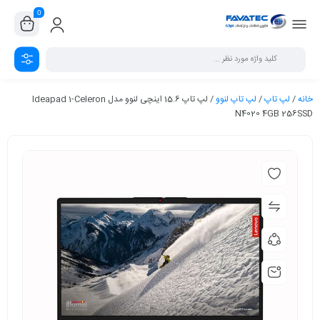
0
خانه
/
لپ تاپ
/
لپ تاپ لنوو
/ لپ تاپ 15.6 اینچی لنوو مدل Ideapad 1-Celeron
N4020 4GB 256SSD