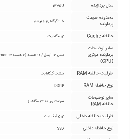
مدل پردازنده
1335U
محدوده سرعت
2.8 گیگاهرتز و بیشتر
پردازنده
حافظه Cache
12 مگابایت
سایر توضیحات
پردازنده مرکزی
نسل 13 اینتل / 10 هسته (2 هسته Performance و 8 هسته Efficient) / 12 رشته
(CPU)
ظرفیت حافظه RAM
هشت گیگابایت
نوع حافظه RAM
DDR4
سایر توضیحات
سرعت رم: 3200 مگاهرتز
حافظه RAM
ظرفیت حافظه داخلی
512 گیگابایت
نوع حافظه داخلی
SSD