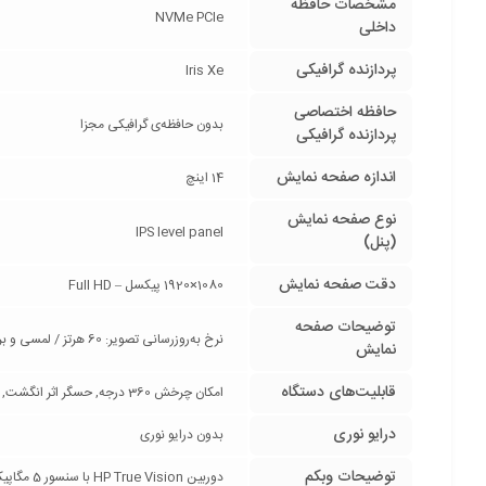
مشخصات حافظه
NVMe PCIe
داخلی
پردازنده گرافیکی
Iris Xe
حافظه اختصاصی
بدون حافظه‌ی گرافیکی مجزا
پردازنده گرافیکی
اندازه صفحه نمایش
14 اینچ
نوع صفحه نمایش
IPS level panel
(پنل)
دقت صفحه نمایش
1080×1920 پیکسل – Full HD
توضیحات صفحه
نرخ به‌روزرسانی تصویر: 60 هرتز / لمسی و براق با قابلیت پشتیبانی از 5 لمس هم زمان / استاندارد های edge-to-edge glass و micro-edge / روشنایی 250 نیت / نسبت صفحه نمایش به بدنه 87.36%
نمایش
قابلیت‌های دستگاه
امکان چرخش 360 درجه, حسگر اثر انگشت, صفحه نمایش لمسی, وبکم, کیبورد با نور پس زمینه
درایو نوری
بدون درایو نوری
توضیحات وبکم
دوربین HP True Vision با سنسور 5 مگاپیکسلی / فناوری کاهش نویز و میکروفن استریو محیطی / دکمه سخت افزاری باز و بسته کردن درپوش دوربین