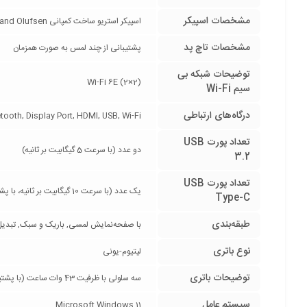
مشخصات اسپیکر
اسپیکر استریو ساخت کمپانی Bang and Olufsen با تکنولوژی HP Audio Boost برای تولید صدای فراگیر
مشخصات تاچ پد
پشتیبانی از چند لمس به صورت همزمان
توضیحات شبکه بی
Wi-Fi 6E (2×2)
سیم Wi-Fi
درگاه‌های ارتباطی
Bluetooth, Display Port, HDMI, USB, Wi-Fi, جک 3.5 میلی‌متری صدا, شیار کا
تعداد پورت USB
دو عدد (با سرعت 5 گیگابیت بر ثانیه)
3.2
تعداد پورت USB
یک عدد (با سرعت 10 گیگابیت بر ثانیه، با پشتیبانی از شارژر، DisplayPort 1.4 و تکنولوژی HP Sleep and Charge)
Type-C
طبقه‌بندی
با صفحه‌نمایش لمسی, باریک و سبک, تبدیل‌پذ
نوع باتری
لیتیوم-یونی
توضیحات باتری
سه سلولی با ظرفیت 43 وات ساعت (با پشتیبانی از تکنولوژی شارژ سریع (50 درصد در 30 دقیقه))
سیستم عامل
Microsoft Windows 11