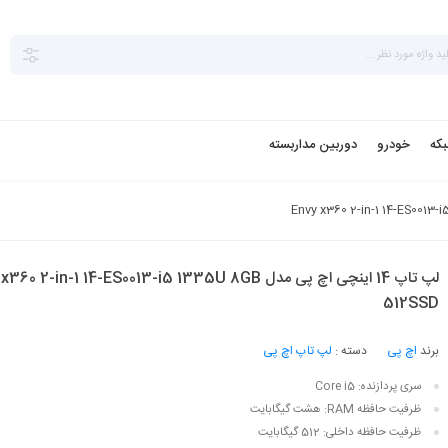
بکه
خودرو
دوربین مداربسته
لپ تاپ 14 اینچی اچ‌ پی مدل 0 2-in-1 14-ES0013-i5 1335U 8GB
512SSD
برند
اچ‌ پی
دسته :
لپ تاپ اچ‌ پی
سری پردازنده:
Core i5
ظرفیت حافظه RAM:
هشت گیگابایت
ظرفیت حافظه داخلی:
512 گیگابایت