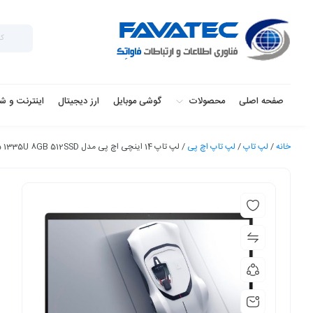
صفحه اصلی
محصولات
گوشی موبایل
ارز دیجیتال
اینترنت و ش
خانه
/
لپ تاپ
/
لپ تاپ اچ‌ پی
/ لپ تاپ 14 اینچی اچ‌ پی مدل Envy x360 2-in-1 14-ES0013-i5 1335U 8GB 512SSD