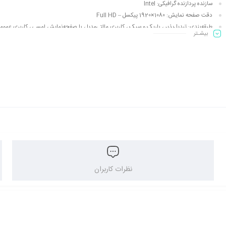
سازنده پردازنده گرافیکی:
Intel
دقت صفحه نمایش:
1080×1920 پیکسل – Full HD
طبقه‌بندی:
تبدیل‌پذیر ، باریک و سبک ، کاربری مالتی‌مدیا ، با صفحه‌نمایش لمسی ، کاربری عموم
بیشـتر
نوع باتری:
لیتیوم-یونی
ویژگی بیشتر
نظرات کاربران