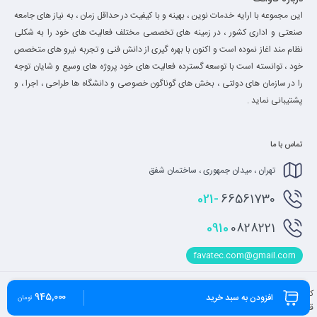
این مجموعه با ارایه خدمات نوین ، بهینه و با کیفیت در حداقل زمان ، به نیاز های جامعه
صنعتی و اداری کشور ، در زمینه های تخصصی مختلف فعالیت های خود را به شکلی
نظام مند اغاز نموده است و اکنون با بهره گیری از دانش فنی و تجربه نیرو های متخصص
خود ، توانسته است با توسعه گسترده فعالیت های خود پروژه های وسیع و شایان توجه
را در سازمان های دولتی ، بخش های گوناگون خصوصی و دانشگاه ها طراحی ، اجرا ، و
پشتیبانی نماید .
تماس با ما
تهران ، میدان جمهوری ، ساختمان شفق
021-
66561730
0910
0828221
favatec.com@gmail.com
کلیه حقوق مادی و معنوی برای این سایت محفوظ می باشد و هرگونه کپی برداری شامل پیگرد
945,000
افزودن به سبد خرید
تومان
قانونی می باشد.