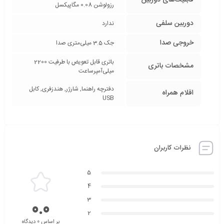
قابلیت‌های دوربین
رزولوشن 0.08 مگاپیکسل
دوربین سلفی
ندارد
خروجی صدا
جک 3.5 میلی‌متری صدا
باتری قابل تعویض با طرفیت 2200
مشخصات باتری
میلی‌آمپر‌ساعت
دفترچه‌ راهنما, شارژر, هندزفری, کابل
اقلام همراه
USB
نظرات کاربران
5
4
3
0.0
2
بر اساس 0 دیدگاه