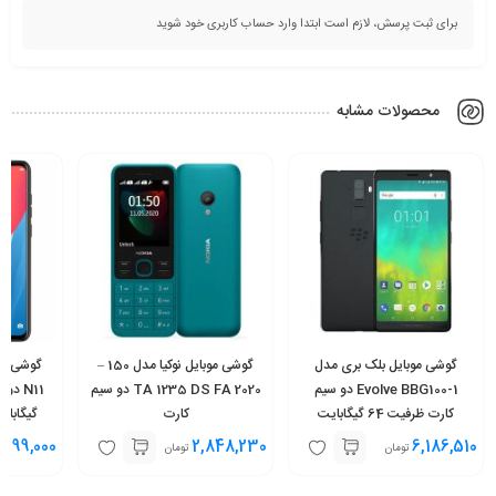
برای ثبت پرسش، لازم است ابتدا وارد حساب کاربری خود شوید
محصولات مشابه
گوشی موبایل بلک بری مدل
گوشی موبایل نوکیا مدل 150 –
Evolve BBG100-1 دو سیم‌
2020 TA 1235 DS FA دو سیم‌
کارت ظرفیت 64 گیگابایت
کارت
,699,000
2,848,230
6,186,510
تومان
تومان