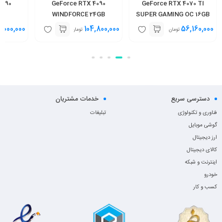
4090
GeForce RTX 4090
GeForce RTX 4070 TI
G
WINDFORCE 24GB
SUPER GAMING OC 16GB
8,000,000
104,800,000
56,160,000
تومان
تومان
دسترسی سریع
خدمات مشتریان
فناوری و تکنولوژی
تبلیغات
گوشی موبایل
ارز دیجیتال
کالای دیجیتال
اینترنت و شبکه
خودرو
کسب و کار