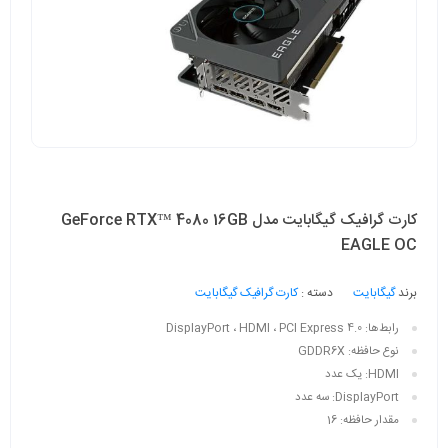
کارت گرافیک گیگابایت مدل GeForce RTX™ 4080 16GB
EAGLE OC
برند
گیگابایت
دسته :
کارت گرافیک گیگابایت
رابط‌ها:
DisplayPort ، HDMI ، PCI Express 4.0
نوع حافظه:
GDDR6X
HDMI:
یک عدد
DisplayPort:
سه عدد
مقدار حافظه:
16