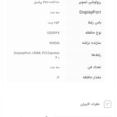
رزولوشن تصویر
7680×4320 پیکسل
DisplayPort
سه عدد
باس رابط
256 بیت
نوع حافظه
GDDR6X
سازنده تراشه
NVIDIA
DisplayPort, HDMI, PCI Express
رابط‌ها
4.0
تعداد فن
سه عدد
مقدار حافظه
16
نظرات کاربران