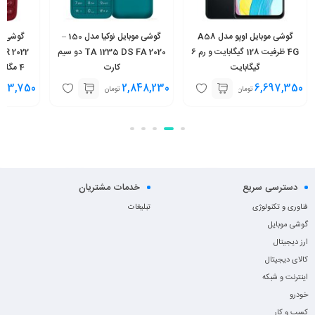
گوشی موبایل اوپو مدل A58
گوشی موبایل نوکیا مدل 150 –
4G ظرفیت 128 گیگابایت و رم 6
2020 TA 1235 DS FA دو سیم‌
گیگابایت
کارت
فا
,113,750
2,848,230
6,697,350
تومان
تومان
دسترسی سریع
خدمات مشتریان
فناوری و تکنولوژی
تبلیغات
گوشی موبایل
ارز دیجیتال
کالای دیجیتال
اینترنت و شبکه
خودرو
کسب و کار