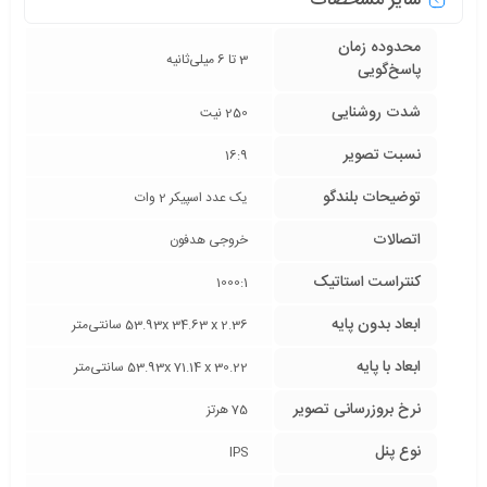
سایر مشخصات
محدوده زمان
3 تا 6 میلی‌ثانیه
پاسخ‌گویی
شدت روشنایی
250 نیت
نسبت تصویر
16:9
توضیحات بلندگو
یک عدد اسپیکر 2 وات
اتصالات
خروجی هدفون
کنتراست استاتیک
1000:1
ابعاد بدون پایه
53.93x 34.63 x 2.36 سانتی‌متر
ابعاد با پایه
53.93x 71.14 x 30.22 سانتی‌متر
نرخ بروزرسانی تصویر
75 هرتز
نوع پنل
IPS