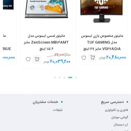
مانیتور مخصوص بازی ایسوس
مانیتور لمسی ایسوس مدل
مانی
مدل TUF GAMING
ZenScreen MB16AMT سایز
س
VG27AQ1A سایز 27 اینچ
15.6 اینچ
22,000,000
,000,000
20,480,000
تومان
20,039,200
تومان
دسترسی سریع
خدمات مشتریان
فناوری و تکنولوژی
تبلیغات
گوشی موبایل
ارز دیجیتال