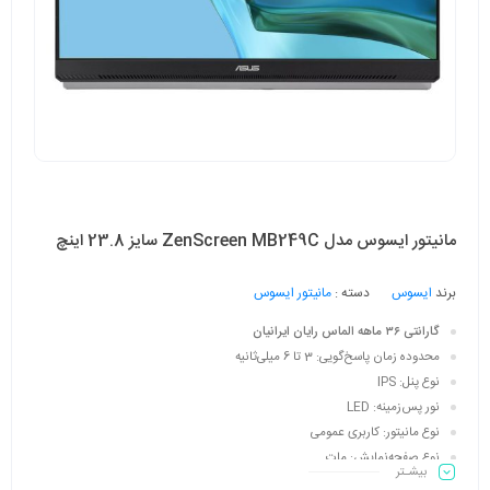
مانیتور ایسوس مدل ZenScreen MB249C سایز 23.8 اینچ
برند
ایسوس
دسته :
مانیتور ایسوس
گارانتی ۳۶ ماهه الماس رایان ایرانیان
محدوده زمان پاسخ‌گویی: 3 تا 6 میلی‌ثانیه
نوع پنل: IPS
نور پس‌زمینه: LED
نوع مانیتور: کاربری عمومی
نوع صفحه‌نمایش: مات
بیشـتر
پورت USB-C: یک عدد