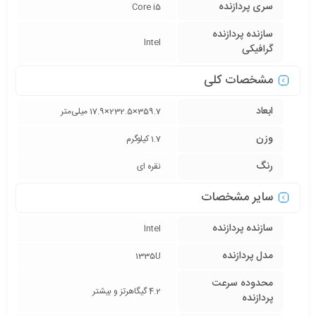
سری پردازنده
Core i5
سازنده پردازنده
Intel
گرافیکی
مشخصات کلی
ابعاد
359.7×232.5×17.9 میلی‌متر
وزن
1.7 کیلوگرم
رنگ
نقره ای
سایر مشخصات
سازنده پردازنده
Intel
مدل پردازنده
1335U
محدوده سرعت
4.2 گیگاهرتز و بیشتر
پردازنده