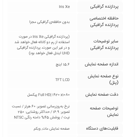
پردازنده گرافیکی
Iris Xe
حافظه اختصاصی
بدون حافظه‌ی گرافیکی مجزا
پردازنده گرافیکی
(پردازنده گرافیکی Iris Xe در صورت
سایر توضیحات
استفاده از رم دو کاناله فعال خواهد شد
پردازنده گرافیکی
و در غیر این صورت، پردازنده گرافیکی
UHD اینتل فعال خواهد بود)
اندازه صفحه نمایش
15.6 اینچ
نوع صفحه نمایش
TFT LCD
(پنل)
دقت صفحه نمایش
Full HD| 1920 x1080 پیکسل
نرخ به‌روزرسانی تصویر: 60 هرتز / نسبت
توضیحات صفحه
تصویر: 16:9 / حداکثر روشنایی: 250
نمایش
نیت / پوشش 45% دامنه رنگی NTSC
قابلیت‌های دستگاه
صفحه نمایش مات, وبکم