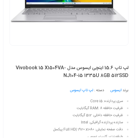
لپ تاپ 15.6 اینچی ایسوس مدل Vivobook 15 X1504VA-
NJ104-i5 1335U 8GB 512SSD
برند
ایسوس
دسته :
لپ تاپ ایسوس
سری پردازنده:
Core i5
ظرفیت حافظه RAM:
8 گیگابایت
ظرفیت حافظه داخلی:
512 گیگابایت
سازنده پردازنده گرافیکی:
Intel
دقت صفحه نمایش:
Full HD| 1920 x1080 پیکسل
طبقه‌بندی:
کاربری عمومی