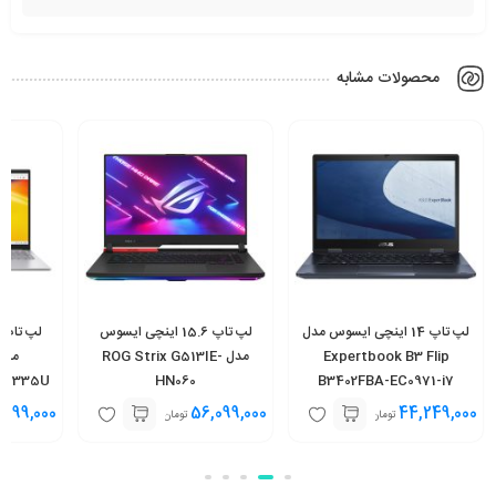
محصولات مشابه
لپ تاپ 14 اینچی ایسوس مدل
لپ تاپ 15.6 اینچی ایسوس
Expertbook B3 Flip
مدل ROG Strix G513IE-
5 1335U
HN060
B3402FBA-EC0971-i7
SD
1255U 16GB 512SSD
,699,000
56,099,000
44,249,000
تومان
تومان
Touch