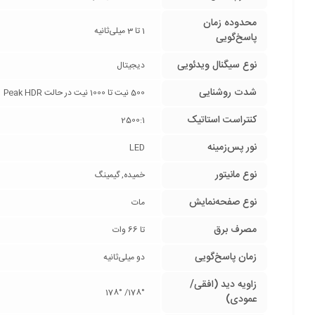
محدوده زمان
1 تا 3 میلی‌ثانیه
پاسخ‌گویی
نوع سیگنال ویدئویی
دیجیتال
شدت روشنایی
500 نیت تا 1000 نیت در حالت Peak HDR
کنتراست استاتیک
2500:1
نور پس‌زمینه
LED
نوع مانیتور
خمیده, گیمینگ
نوع صفحه‌نمایش
مات
مصرف برق
تا 66 وات
زمان پاسخ‌گویی
دو میلی‌ثانیه
زاویه دید (افقی/
178°/ 178°
عمودی)