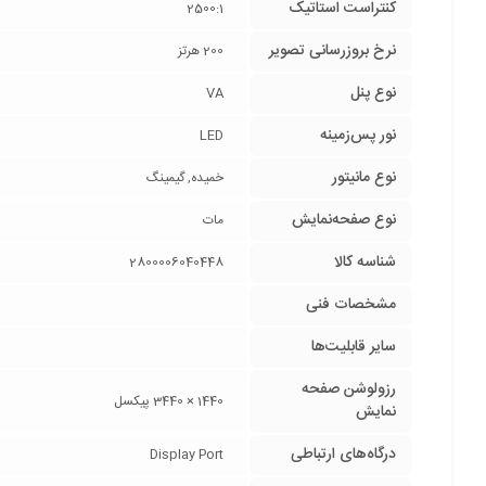
کنتراست استاتیک
2500:1
نرخ بروزرسانی تصویر
200 هرتز
نوع پنل
VA
نور پس‌زمینه
LED
نوع مانیتور
خمیده, گیمینگ
نوع صفحه‌نمایش
مات
شناسه کالا
2800006040448
مشخصات فنی
سایر قابلیت‌ها
رزولوشن صفحه
1440 × 3440 پیکسل
نمایش
درگاه‌های ارتباطی
Display Port