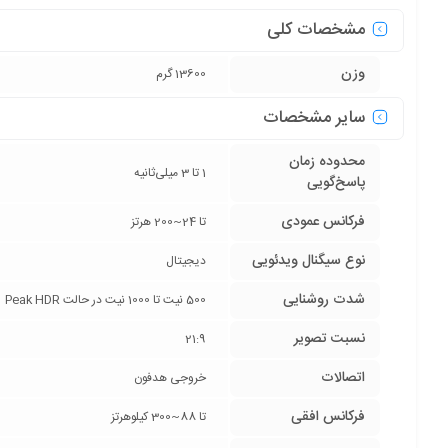
مشخصات کلی
وزن
13600 گرم
سایر مشخصات
محدوده زمان
1 تا 3 میلی‌ثانیه
پاسخ‌گویی
فرکانس عمودی
تا 24~200 هرتز
نوع سیگنال ویدئویی
دیجیتال
شدت روشنایی
500 نیت تا 1000 نیت در حالت Peak HDR
نسبت تصویر
21:9
اتصالات
خروجی هدفون
فرکانس افقی
تا 88~300 کیلوهرتز