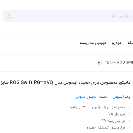
بکه
خودرو
دوربین مداربسته
مانیتور مخصوص بازی خمیده ایسوس مدل ROG Swift PG35VQ سایز 35 اینچ
برند
ایسوس
دسته :
مانیتور ایسوس
محدوده زمان پاسخ‌گویی:
1 تا 3 میلی‌ثانیه
نوع پنل:
VA
نور پس‌زمینه:
LED
نوع مانیتور:
گیمینگ ، خمیده