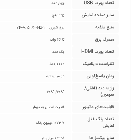
تعداد پورت USB
چهار عدد
سایز صفحه نمایش
35 اینچ
منبع تغذیه
برق شهری 100-240V, 50/60Hz
مصرف برق
تا 66 وات
تعداد پورت HDMI
یک عدد
کنتراست داینامیک
500,000:1
زمان پاسخ‌گویی
دو میلی‌ثانیه
زاویه دید (افقی/
178°/ 178°
عمودی)
قابلیت‌های مانیتور
قابلیت اتصال به دیوار
تعداد رنگ قابل
1073.7 میلیون رنگ
نمایش
سایز پیکسل‌ها
0.238 میلی‌متر