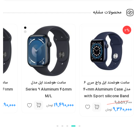
محصولات مشابه
2%
ساعت هوشمند اپل واچ سری 6
ساعت هوشمند اپل مدل
ساعت 
مدل 40mm Aluminum Case
Series 9 Aluminum 45mm
um 41mm
M/L
with Sport silicone Band
9,557,600
,990,000
19,490,000
تومان
9,360,000
تومان