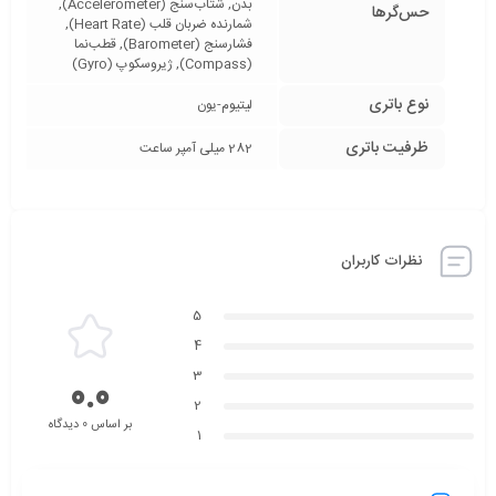
بدن, شتاب‌سنج (Accelerometer),
حس‌گرها
شمارنده ضربان قلب (Heart Rate),
فشارسنج (Barometer), قطب‌نما
(Compass), ژیروسکوپ (Gyro)
نوع باتری
لیتیوم-یون
ظرفیت باتری
282 میلی آمپر ساعت
نظرات کاربران
5
4
3
0.0
2
بر اساس 0 دیدگاه
1