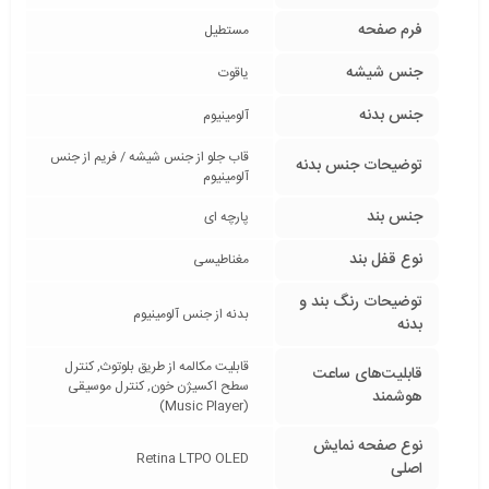
فرم صفحه
مستطیل
جنس شیشه
یاقوت
جنس بدنه
آلومینیوم
قاب جلو از جنس شیشه / فریم از جنس
توضیحات جنس بدنه
آلومینیوم
جنس بند
پارچه ای
نوع قفل بند
مغناطیسی
توضیحات رنگ بند و
بدنه از جنس آلومینیوم
بدنه
قابلیت مکالمه از طریق بلوتوث, کنترل
قابلیت‌های ساعت
سطح اکسیژن خون, کنترل موسیقی
هوشمند
(Music Player)
نوع صفحه نمایش
Retina LTPO OLED
اصلی