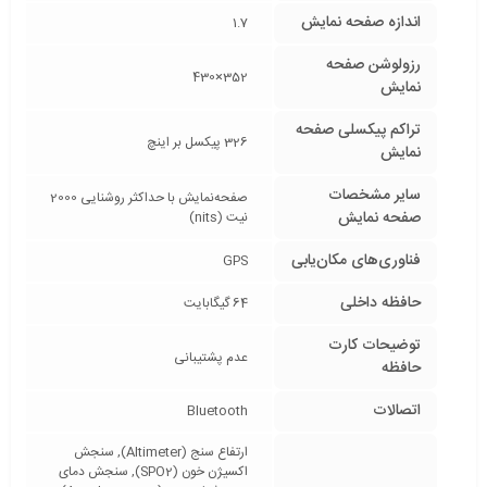
اندازه صفحه نمایش
1.7
رزولوشن صفحه
352×430
نمایش
تراکم پیکسلی صفحه
326 پیکسل بر اینچ
نمایش
سایر مشخصات
صفحه‌نمایش با حداکثر روشنایی 2000
صفحه نمایش
نیت (nits)
فناوری‌های مکان‌یابی
GPS
حافظه داخلی
64 گیگابایت
توضیحات کارت
عدم پشتیبانی
حافظه
اتصالات
Bluetooth
ارتفاع سنج (Altimeter), سنجش
اکسیژن خون (SPO2), سنجش دمای