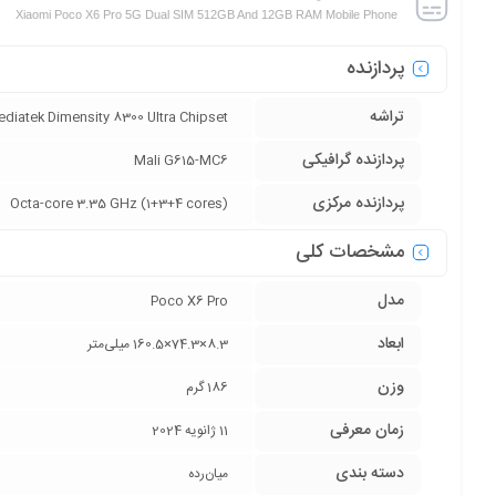
Xiaomi Poco X6 Pro 5G Dual SIM 512GB And 12GB RAM Mobile Phone
پردازنده
تراشه
diatek Dimensity 8300 Ultra Chipset
پردازنده‌ گرافیکی
Mali G615-MC6
پردازنده‌ مرکزی
Octa-core 3.35 GHz (1+3+4 cores)
مشخصات کلی
مدل
Poco X6 Pro
ابعاد
8.3×74.3×160.5 میلی‌متر
وزن
186 گرم
زمان معرفی
11 ژانویه 2024
دسته ‌بندی
‌میان‌رده