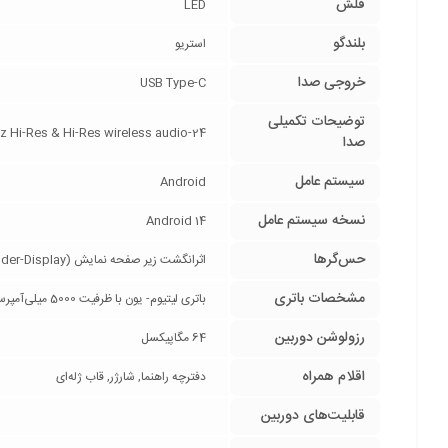
فلش
LED
بلندگو
استریو
خروجی صدا
USB Type-C
توضیحات تکمیلی
24-bit/192kHz Hi-Res & Hi-Res wireless audio
صدا
سیستم عامل
Android
نسخه سیستم عامل
Android 14
حس‌گرها
اثرانگشت زیر صفحه نمایش (FingerPrint|Under-Display), شتاب‌سنج (Accelerometer), قطب‌نما (Compass), ژیروسکوپ (Gyro)
مشخصات باتری
باتری لیتیوم‌- یون با ظرفیت 5000 میلی‌آمپرساعت / قابلیت شارژ سریع با توان 67 وات / شارژر صفر تا 100 درصد در 45 دقیقه
رزولوشن دوربین
64 مگاپیکسل
اقلام همراه
دفترچه‌ راهنما, شارژر, قاب ژله‌ای
قابلیت‌های دوربین