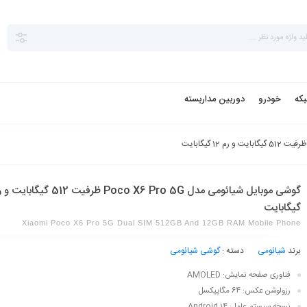
بکه
خودرو
دوربین مداربسته
گیگابایت
Xiaomi Poco X6 Pro 5G Dual SIM 512GB And 12GB RAM Mobile Phone
برند
شیائومی
دسته :
گوشی شیائومی
فناوری صفحه‌ نمایش: AMOLED
رزولوشن عکس: 64 مگاپیکسل
نسخه سیستم عامل: Android 14