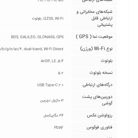
شبکه‌های ارتباطی
2G, 3G, 4G, 5G
شبکه‌های مخابراتی و
ارتباطی قابل
QZSS, Wi-Fi, بلوتوث
پشتیبانی
موقعیت نما ( GPS )
BDS, GALILEO, GLONASS, GPS
نوع Wi-Fi (ورژن)
 a/b/g/n/ac/6, dual-band, Wi-Fi Direct
بلوتوث
5.4, A2DP, LE
نسخه بلوتوث
5.2
درگاه‌های ارتباطی
USB Type-C 2.0
دوربین‌های پشت
3 ماژول دوربین
گوشی
رزولوشن عکس
64 مگاپیکسل
فناوری فوکوس
PDAF