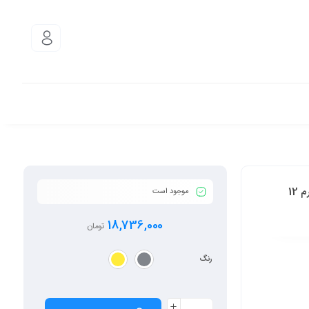
گوشی موبایل شیائومی مدل Poco X6 Pro 5G ظرفیت 512 گیگابایت و رم 12
موجود است
18,736,000
تومان
رنگ