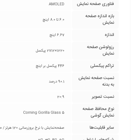
فناوری صفحه‌ نمایش
AMOLED
بازه‌ اندازه صفحه
6.0 تا 8.0 اینچ
نمایش
اندازه
6.67 اینچ
رزولوشن صفحه
1220×2712 پیکسل
نمایش
تراکم پیکسلی
446 پیکسل بر اینچ
نسبت صفحه‌ نمایش
90.1 درصد
به بدنه
نسبت تصویر
20:9
نوع محافظ صفحه
Corning Gorilla Glass 5
نمایش گوشی
سایر قابلیت‌ها
صفحه‌نمایش با نرخ بروزرسانی 120 هرتز / صفحه‌نمایش با حداکثر روشنایی 1800 نیت (nits)