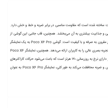
ک با کیفیت ساخته شده است که مقاومت مناسبی در برابر ضربه و خط و خش دارد.
می‌کند. علاوه بر این، Poco X6 Pro دارای قاب پشتی شفاف است که زیبایی و جذابیت بیشتری به آن می‌بخشد. همچنین، قاب جانبی این گوشی از
جنس پلاستیک مقاومی ساخته شده است که مقاومت بالایی دارد و احساس لوکسی را به کاربر منتقل می‌کند. به طور کلی، طراحی و ساخت این گوشی بسیار مقرون به صرفه و با کیفیت است. گوشی Poco X6 Pro به یک نمایشگر
6.67 اینچی با رزولوشن ۱۲۲۰×۲۷۱۲ پیکسل و نسبت تصویر 20:9 مجهز است. این نمایشگر با تکنولوژی AMOLED و توانایی نمایش رنگ‌های زنده و واقعی، تجربه بصری عالی را به کاربران ارائه می‌دهد. همچنین، نمایشگر Poco X6
Pro دارای نسبت صفحه نمایش به بدنه ۹۰.۱ درصد است که باعث می‌شود صفحه نمایش به طور کامل فضای جلویی گوشی را بپوشاند. همچنین، این نمایشگر دارای نرخ به روزرسانی ۱۲۰ هرتز است که باعث می‌شود حرکات کاراکترهای
مختلف در بازی‌ها و فیلم‌ها به صورت‌ روان‌تر و طبیعی‌تر به نمایش گذاشته شود. یک لایه Corning Gorilla Glass 5 نیز از صفحه نمایش در برابر خط و خش و ضربه محافظت می‌کند به طور کلی، نمایشگر Poco X6 Pro به عنوان