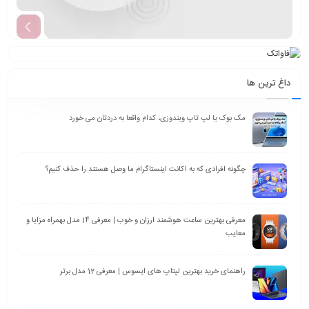
داغ ترین ها
مک بوک یا لپ تاپ ویندوزی، کدام واقعا به دردتان می خورد
چگونه افرادی که به اکانت اینستاگرام ما وصل هستند را حذف کنیم؟
معرفی بهترین ساعت هوشمند ارزان و خوب | معرفی 14 مدل بهمراه مزایا و
معایب
راهنمای خرید بهترین لپتاپ های ایسوس | معرفی 12 مدل برتر