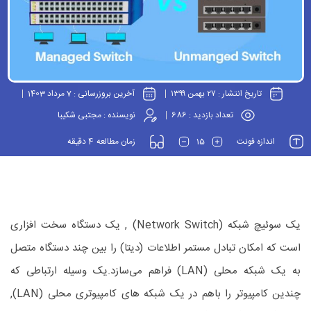
تاریخ انتشار :
۲۷ بهمن ۱۳۹۹
آخرین بروزرسانی :
7 مرداد 1403
تعداد بازدید :
686
نویسنده :
مجتبی شکیبا
4
15
اندازه فونت
زمان مطالعه
دقیقه
یک سوئیچ شبکه (Network Switch) , یک دستگاه سخت افزاری
است که امکان تبادل مستمر اطلاعات (دیتا) را بین چند دستگاه متصل
به یک شبکه محلی (LAN) فراهم می‌سازد.یک وسیله ارتباطی که
چندین کامپیوتر را باهم در یک شبکه های کامپیوتری محلی (LAN),