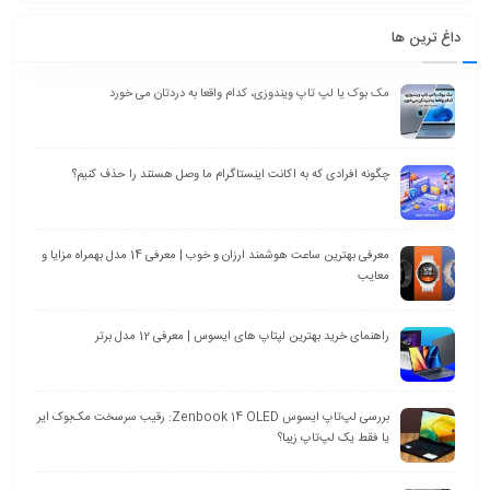
داغ ترین ها
مک بوک یا لپ تاپ ویندوزی، کدام واقعا به دردتان می خورد
چگونه افرادی که به اکانت اینستاگرام ما وصل هستند را حذف کنیم؟
معرفی بهترین ساعت هوشمند ارزان و خوب | معرفی 14 مدل بهمراه مزایا و
معایب
راهنمای خرید بهترین لپتاپ های ایسوس | معرفی 12 مدل برتر
بررسی لپ‌تاپ ایسوس Zenbook 14 OLED: رقیب سرسخت مک‌بوک ایر
یا فقط یک لپ‌تاپ زیبا؟