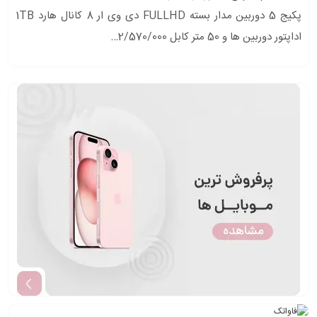
پکیج 5 دوربین مدار بسته FULLHD دی وی ار 8 کانال هارد 1TB
اداپتور دوربین ها و 50 متر کابل 2/570/000…