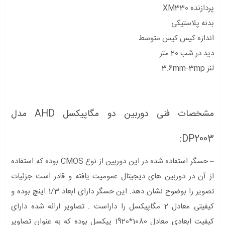
پردازنده XM330
بدنه پلاستیکی
اندازه کیس کیس متوسط
دید در شب 20 متر
لنز 3.6mm-3mp
مشخصات فنی دوربین دو مگاپیکسل AHD مدل
DP2003:
– حسگر استفاده شده در این دوربین از نوع CMOS بوده که استفاده
از آن در دوربین های دیجیتال عمومیت یافته و قادر است جزئیات
تصویر را بوضوح نشان دهد. این حسگر دارای ابعاد 1/3 اینچ بوده و
کیفیتی معادل 2 مگاپیکسل را داراست . تصاویر ارائه شده دارای
کیفیت ابعادی معادل 1080*1920 پیکسل بوده که به عنوان تصاویر