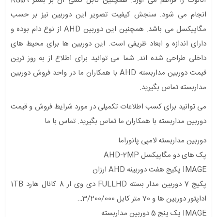
آنالوگ را فراهم می آورد. همچنین کابل کشی آن بر بستر RG59
انجام می شود. سنجش کیفیت تصویر این دوربین نیز بر حسب
مگاپیکسل می باشد. همچنین این دوربین AHD از نوع دام بوده و
دارای اندازه و ابعاد ظریفی است. این دوربین ها برای محیط های
داخلی طراحی شده اند. شما می توانید برای اطلاع از به روز ترین
قیمت دوربین مداربسته AHD با همکاران ما در واحد فروش دوربین
مداربسته تماس بگیرید.
می توانید برای کسب اطلاعات تکمیلی در مورد شرایط فروش و قیمت
دوربین مداربسته با همکاران ما تماس بگیرید. تماس با ما
دوربین مداربسته لامپی پانوراما
پک های دو مگاپیکسل AHD-2MP
IMAGE پکیج هفت دوربینه AHD ارزان
پکیج 7 دوربین مدار بسته FULLHD دی وی ار 8 کانال هارد 1TB
اداپتور دوربین ها و 70 متر کابل 3/200/000…
IMAGE پک پنج 5 دوربین مداربسته