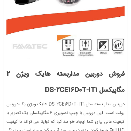
فروش دوربین مداربسته هایک ویژن 2
مگاپیکسل DS-2CE16D0T-IT1
دوربین مدار بسته مدل DS-2CE16D0T-IT1 هایک ویژن یک دوربین
بولت است. این دوربین با چیپ تصویری 2 مگاپیکسلی یک تصویر با
کیفیت عالی برای شما ایجاد خواهد کرد که نهایتا می تواند با کیفیت
Full HD ضبط گردد. بدنه دوربین ضد آب و گرد و غبار است و با رنگ