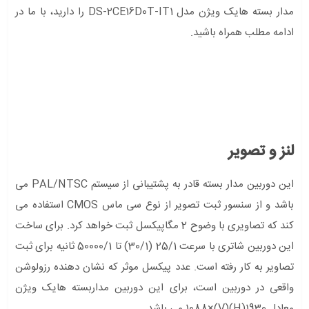
مدار بسته هایک ویژن مدل DS-2CE16D0T-IT1 را دارید، با ما در
ادامه مطلب همراه باشید.
لنز و تصویر
این دوربین مدار بسته قادر به پشتیبانی از سیستم PAL/NTSC می
باشد و از سنسور ثبت تصویر از نوع سی ماس CMOS استفاده می
کند که تصاویری با وضوح 2 مگاپیکسل ثبت خواهد کرد. برای ساخت
این دوربین شاتری با سرعت 25/1 (30/1) تا 50000/1 ثانیه برای ثبت
تصاویر به کار رفته است. عدد پیکسل موثر که نشان دهنده رزولوشن
واقعی در دوربین است، برای این دوربین مداربسته هایک ویژن
معادل 1930(H)1088×(V) می باشد.