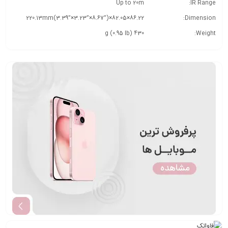
Up to 20m
IR Range:
86.22×82.05×220.13mm(3.39”×3.23”×8.67”)
Dimension:
430 g (0.95 lb)
Weight: