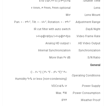
1/25(1/30) s to 1/50,000 s
Shutter Time:
2.8mm, 3.6mm, 6mm optional
Lens:
M12
Lens Mount:
Pan: 0 – 360°, Tilt: 0 – 180°, Rotation: 0 – 360°
Adjustment Range:
IR cut filter with auto switch
Day& Night:
1080p@25fps/1080p@30fps
Video Frame Rate:
1 Analog HD output
HD Video Output:
Internal Synchronization
Synchronization:
More than 62 dB
S/N Ratio:
General
-40 °C – 60 °C (-40 °F – 140 °F)
Operating Conditions:
Humidity 90% or less (non-condensing)
12 VDC±15%
Power Supply:
Max. 4W
Power Consumption:
IP66
Weather Proof: