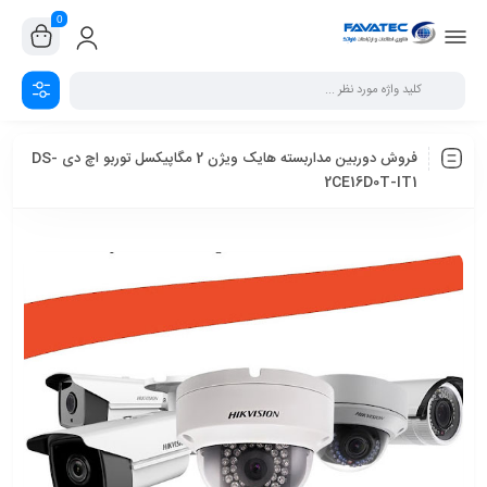
0
فروش دوربین مداربسته هایک ویژن 2 مگاپیکسل توربو اچ دی DS-
2CE16D0T-IT1