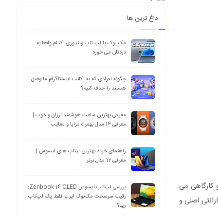
داغ ترین ها
مک بوک یا لپ تاپ ویندوزی، کدام واقعا به
دردتان می خورد
چگونه افرادی که به اکانت اینستاگرام ما وصل
هستند را حذف کنیم؟
معرفی بهترین ساعت هوشمند ارزان و خوب |
معرفی 14 مدل بهمراه مزایا و معایب
راهنمای خرید بهترین لپتاپ های ایسوس |
معرفی 12 مدل برتر
 شرکتی و کارگاهی می
بررسی لپ‌تاپ ایسوس Zenbook 14 OLED:
رقیب سرسخت مک‌بوک ایر یا فقط یک لپ‌تاپ
 بدنه دوربین ها فلزی و دید در شب قوی و ضد اب به همراه هارد 2 ترابایت گارانتی اصلی و
زیبا؟