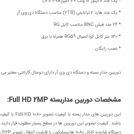
* یک عدد اداپتور 12 ولت 30 آمپر(12V 30A)
* یک عدد هارد 2 ترابایتی (2TB) مناسب دستگاه دی وی آر
* 26 عدد فیش BNC مناسب کابل RG
* 130 متر کابل کواکسیال RG59 همراه با برق
* نصب رایگان
دوربین مدار بسته و دستگاه دی وی آر دارای دوسال گارانتی معتبر می 
مشخصات دوربین مداربسته Full HD 2MP:
این دوربین ها
دستگاه شانزده کانال 1080 هایسیلیکون با قابلیت انتقال تصویر P2P میباشند.