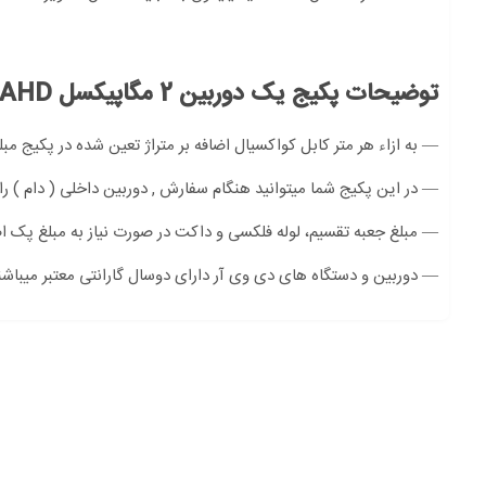
توضیحات پکیج یک دوربین 2 مگاپیکسل AHD:
— به ازاء هر متر کابل کواکسیال اضافه بر متراژ تعین شده در پکیج مبلغ 3000 تومان دریافت میگر
— در این پکیج شما میتوانید هنگام سفارش , دوربین داخلی ( دام ) را
— مبلغ جعبه تقسیم، لوله فلکسی و داکت در صورت نیاز به مبلغ پک ا
— دوربین و دستگاه های دی وی آر دارای دوسال گارانتی معتبر میباشن