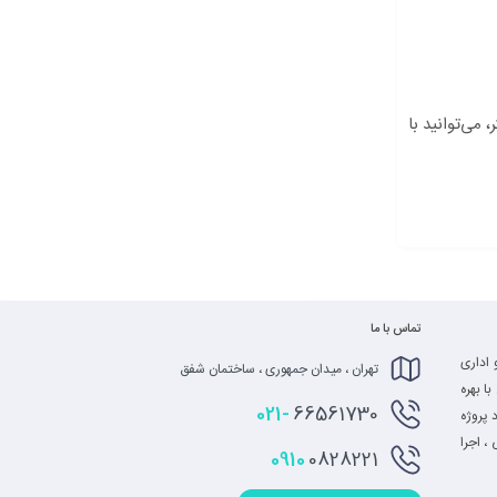
 می‌توانید با
تماس با ما
 اداری
تهران ، میدان جمهوری ، ساختمان شفق
ا بهره
021-
66561730
 پروژه
، اجرا
0910
0828221