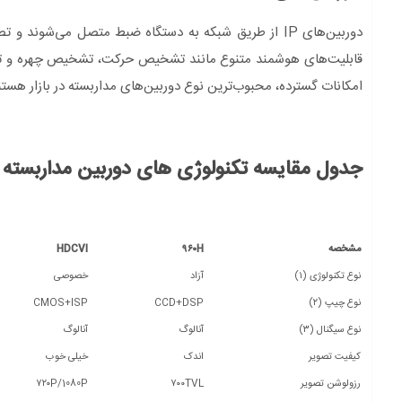
دوربین‌های IP از طریق شبکه به دستگاه ضبط متصل می‌شوند
امکانات گسترده، محبوب‌ترین نوع دوربین‌های مداربسته در بازار هستن
جدول مقایسه تکنولوژی های دوربین مداربسته
مشخصه
۹۶۰H
HDCVI
نوع تکنولوژی (۱)
آزاد
خصوصی
نوع چیپ (۲)
CCD+DSP
CMOS+ISP
نوع سیگنال (۳)
آنالوگ
آنالوگ
کیفیت تصویر
اندک
خیلی خوب
رزولوشن تصویر
۷۰۰TVL
۷۲۰P/1080P