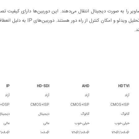
 و تصاویر را به صورت دیجیتال انتقال می‌دهند. این دوربین‌ها دارای کیفیت تصوی
قابلیت‌های هوشمند متنوع مانند تشخیص حرکت، تشخیص چهره و تحلیل ویدئو و امکان
د.
IP
HD-SDI
AHD
HDTVI
آزاد
آزاد
آزاد
آزاد
+DSP
CMOS+ISP
CMOS+ISP
CMOS+ISP
آنالوگ
آنالوگ
دیجیتال
دیجیتال
خیلی خوب
خیلی خوب
عالی
عالی
۷۲۰P/1080P
۷۲۰P/1080P
۱۰۸۰P
۷۲۰P/1080P 