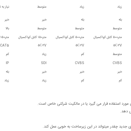
زیاد
زیاد
متوسط
نیاز به
بله
بله
خیر
خیر
متوسط
متوسط
متوسط
بالا
متر۵۰۰ کابل کواکسیال
متر۵۰۰ کابل کواکسیال
متر۱۵۰ کابل کواکسیال
م
CAT5
۵С-۲V
۵С-۲V
۵С-۲V
متوسط
کم
زیاد
کم
IP
SDI
CVBS
CVBS
خیر
خیر
خیر
بله
کم
کم
زیاد
زیاد
مورد استفاده قرار می گیرد یا در مالکیت شرکتی خاص است.
ی دهد.
جدید چقدر میتواند در این زیرساخت به خوبی عمل کند.