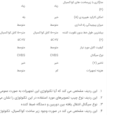
سازگاری با زیرساخت های کواکسیال
زیاد
زیاد
(۴)
امکان کارکرد هیبریدی (۵)
خیر
بله
میزان پیچیدگی راه اندازی
متوسط
متوسط
بیشترین طول خط بدون تقویت کننده
متر۵۰۰ کابل کواکسیال
متر۵۰۰ کابل کواکسیال
۵С-۲V
۵С-۲V
(۶)
کیفیت کابل مورد نیاز
متوسط
متوسط
نوع سیگنال
CVBS
CVBS
تاخیر (۷)
خیر
خیر
هزینه تجهیزات
کم
متوسط
این ردیف مشخص می کند که آیا تکنولوژی این تجهیزات به صورت عمومی 
این ردیف نوع چیپ تصویرهای مورد استفاده در این تکنولوژی را نشان م
نوع سیگنال انتقال یافته بین دوربین و دستگاه ضبط کننده
این ردیف مشخص می کند در صورت وجود زیر ساخت کواکسیال، تکنولوژی 