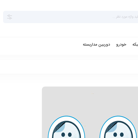
بکه
خودرو
دوربین مداربسته