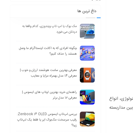
داغ ترین ها
مک بوک یا لپ تاپ ویندوزی، کدام واقعا به
دردتان می خورد
چگونه افرادی که به اکانت اینستاگرام ما وصل
هستند را حذف کنیم؟
معرفی بهترین ساعت هوشمند ارزان و خوب |
معرفی 14 مدل بهمراه مزایا و معایب
راهنمای خرید بهترین لپتاپ های ایسوس |
ولوژی، انواع
معرفی 12 مدل برتر
بین مداربسته
بررسی لپ‌تاپ ایسوس Zenbook 14 OLED:
رقیب سرسخت مک‌بوک ایر یا فقط یک لپ‌تاپ
زیبا؟