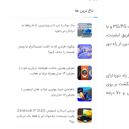
داغ ترین ها
این دوربین با استفاده از اپلیکیشن رایگان به راحتی می‌توانید با استفاده از گوشی موبایل هوشمند و یا تبلت خود (اندروید و iOS) از طریق اینترنت 3G/4G و یا
مک بوک یا لپ تاپ ویندوزی، کدام واقعا به
دردتان می خورد
طریق اینترنت،
ن از راه دور
چگونه افرادی که به اکانت اینستاگرام ما وصل
هستند را حذف کنیم؟
معرفی بهترین ساعت هوشمند ارزان و خوب |
معرفی 14 مدل بهمراه مزایا و معایب
اه دوردارای
 طریق کشیدن انگشت بر روی
راهنمای خرید بهترین لپتاپ های ایسوس |
صفحه موبایل و یا نرم افزار نصب شده بر روی ویندوز لنز 3MP HD 1080pسنسور SONY دارای 2 آنتن وایرلس , چرخش 360 درجه افقی و 70 درجه
معرفی 12 مدل برتر
بررسی لپ‌تاپ ایسوس Zenbook 14 OLED:
رقیب سرسخت مک‌بوک ایر یا فقط یک لپ‌تاپ
زیبا؟