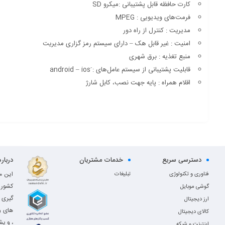
کارت حافظه‌ قابل پشتیبانی :میکرو SD
فرمت‌های ویدیویی : MPEG
مدیریت : کنترل از راه دور
امنیت : غیر قابل هک – دارای سیستم رمز گزاری مدیریت
منبع تغذیه : برق شهری
قابلیت پشتیبانی از سیستم عامل‌های : َandroid – ios
اقلام همراه : پایه جهت نصب، کابل شارژ
دسترسی سریع
خدمات مشتریان
دربار
این م
فناوری و تکنولوژی
تبلیغات
کشور 
گوشی موبایل
گیری 
ارز دیجیتال
های و
کالای دیجیتال
، و پش
اینترنت و شبکه