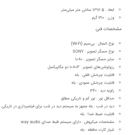
ابعاد : 12.5*11 سانتی متر میلی‌متر
وزن : 310 گرم
مشخصات فنی
نوع اتصال : بی‌سیم (Wi-Fi)
نوع حسگر تصویر : SONY
سایز حسگر تصویر : 1080
رزولوشن‌های تصویر : 1080P دو مگاپیکسل
قابلیت چرخش افقی : بله
قابلیت چرخش عمودی : بله
زاویه دید : 360
حداقل نور : نور کم و تاریکی مطلق
دید در شب : بله مجهز به سیستم دید در شب برای فیلمبرداری در تاریکی م
قابلیت ضبط صدا : بله
مشخصات میکروفن : دارای سیستم ظبط صدای way audio
شیار کارت حافظه : بله