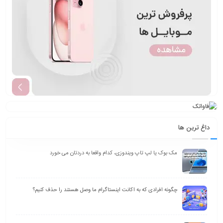
داغ ترین ها
مک بوک یا لپ تاپ ویندوزی، کدام واقعا به دردتان می خورد
چگونه افرادی که به اکانت اینستاگرام ما وصل هستند را حذف کنیم؟
معرفی بهترین ساعت هوشمند ارزان و خوب | معرفی 14 مدل بهمراه مزایا و
معایب
راهنمای خرید بهترین لپتاپ های ایسوس | معرفی 12 مدل برتر
بررسی لپ‌تاپ ایسوس Zenbook 14 OLED: رقیب سرسخت مک‌بوک ایر
یا فقط یک لپ‌تاپ زیبا؟