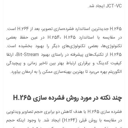
JCT-VC ایجاد شد.
H.265 جدیدترین استاندارد فشرده‌سازی تصویر، بعد از H.264 است.
در مقایسه با استاندارد H.254، H.265 در عین حفظ بعضی
تکنولوژی‌ها، بعضی تکنولوژی‌های دیگر را بهبود بخشیده است.
H.265 از تکنیک‌های پیشرفته در راستای بهبود Bit-Stream، ارتقا
کیفیت کدینگ و برقراری ارتباط بهتر بین تاخیر زمانی و پیچیدگی
الگوریتم بهره می‌برد تا بهترین بهینه‌سازی ممکن را به ارمغان بیاورد.
چند نکته در مورد روش فشرده سازی H.265
فشرده سازی H.265 با هدف کاهش دو برابری حجم تصاویر ویدئویی
در مقایسه با روش قبلی (H.264) ایجاد شد. با وجود اینکه حجم