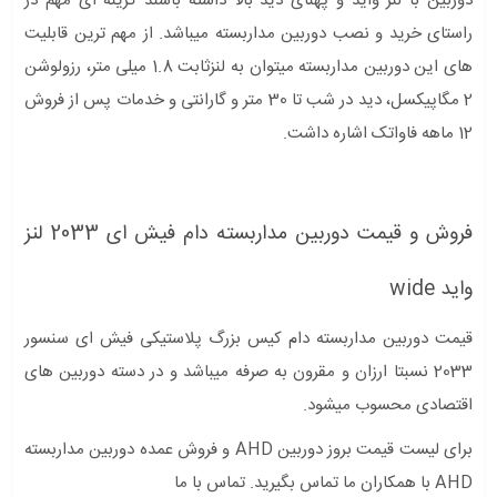
دوربین با لنز واید و پهنای دید بالا داشته باشند گزینه ای مهم در
راستای خرید و نصب دوربین مداربسته میباشد. از مهم ترین قابلیت
های این دوربین مداربسته میتوان به لنزثابت 1.8 میلی متر، رزولوشن
2 مگاپیکسل، دید در شب تا 30 متر و گارانتی و خدمات پس از فروش
12 ماهه فاواتک اشاره داشت.
فروش و قیمت دوربین مداربسته دام فیش ای 2033 لنز
واید wide
قیمت دوربین مداربسته دام کیس بزرگ پلاستیکی فیش ای سنسور
2033 نسبتا ارزان و مقرون به صرفه میباشد و در دسته دوربین های
اقتصادی محسوب میشود.
برای لیست قیمت بروز دوربین AHD و فروش عمده دوربین مداربسته
AHD با همکاران ما تماس بگیرید. تماس با ما