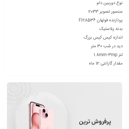
نوع دوربین دام
سنسور تصویر 2033
پردازنده فولهان FH8536
بدنه پلاستیک
اندازه کیس کیس بزرگ
دید در شب 30 متر
لنز 1.8mm-3mp
مقدار گارانتی 12 ماه