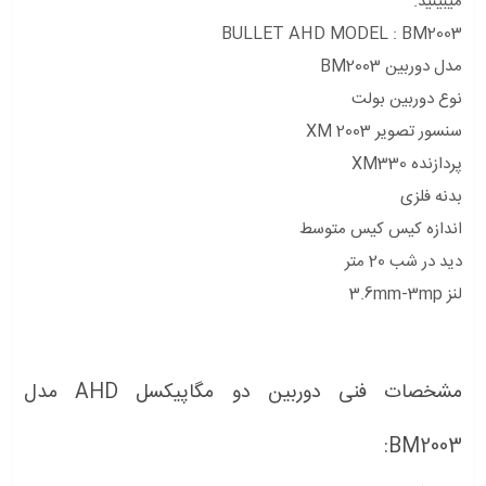
میبینید.
BULLET AHD MODEL : BM2003
مدل دوربین BM2003
نوع دوربین بولت
سنسور تصویر XM 2003
پردازنده XM330
بدنه فلزی
اندازه کیس کیس متوسط
دید در شب 20 متر
لنز 3.6mm-3mp
مشخصات فنی دوربین دو مگاپیکسل AHD مدل
BM2003: